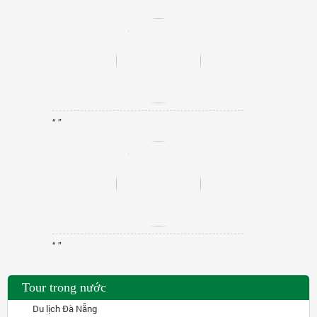
“ ”
“ ”
Tour trong nước
Du lịch Đà Nẵng