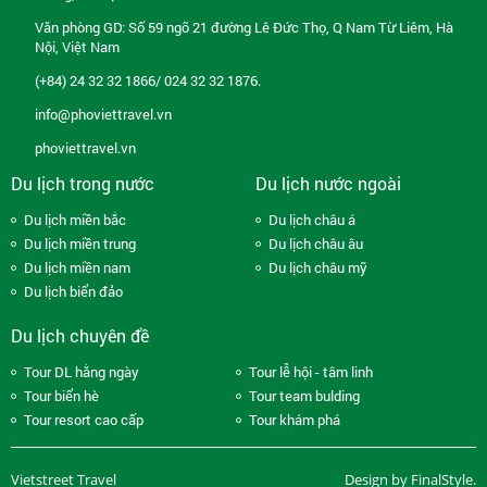
Văn phòng GD: Số 59 ngõ 21 đường Lê Đức Thọ, Q Nam Từ Liêm, Hà
Nội, Việt Nam
(+84) 24 32 32 1866/ 024 32 32 1876.
info@phoviettravel.vn
phoviettravel.vn
Du lịch trong nước
Du lịch nước ngoài
Du lịch miền bắc
Du lịch châu á
Du lịch miền trung
Du lịch châu âu
Du lịch miền nam
Du lịch châu mỹ
Du lịch biển đảo
Du lịch chuyên đề
Tour DL hằng ngày
Tour lễ hội - tâm linh
Tour biển hè
Tour team bulding
Tour resort cao cấp
Tour khám phá
Vietstreet Travel
Design by FinalStyle.