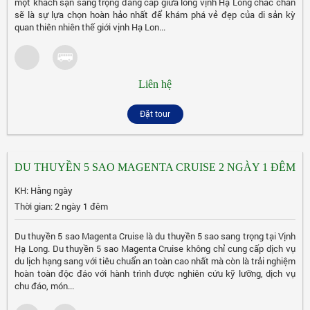
một khách sạn sang trọng đẳng cấp giữa lòng vịnh Hạ Long chắc chắn
sẽ là sự lựa chọn hoàn hảo nhất để khám phá vẻ đẹp của di sản kỳ
quan thiên nhiên thế giới vịnh Hạ Lon...
Liên hệ
Đặt tour
DU THUYỀN 5 SAO MAGENTA CRUISE 2 NGÀY 1 ĐÊM
KH: Hằng ngày
Thời gian: 2 ngày 1 đêm
Du thuyền 5 sao Magenta Cruise là du thuyền 5 sao sang trọng tại Vịnh
Hạ Long. Du thuyền 5 sao Magenta Cruise không chỉ cung cấp dịch vụ
du lịch hạng sang với tiêu chuẩn an toàn cao nhất mà còn là trải nghiệm
hoàn toàn độc đáo với hành trình được nghiên cứu kỹ lưỡng, dịch vụ
chu đáo, món...