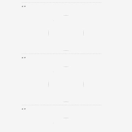
“ ”
“ ”
“ ”