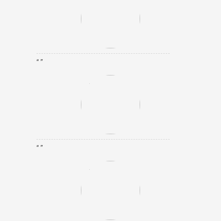
“ ”
“ ”