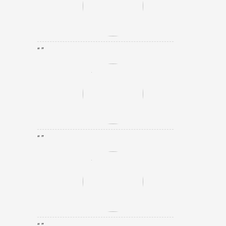
“ ”
“ ”
“ ”