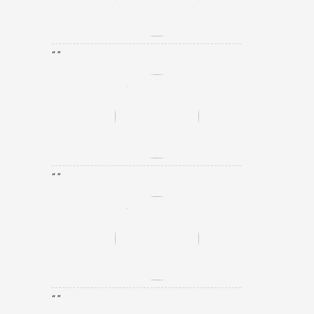
“ ”
“ ”
“ ”