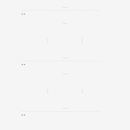
“ ”
“ ”
“ ”