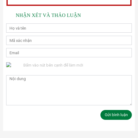
NHẬN XÉT VÀ THẢO LUẬN
Bấm vào nút bên cạnh để làm mới