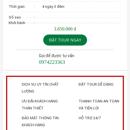
Thời gian
:
4 ngày 3 đêm
Số sao
:
Khởi hành
:
3.650.000 đ
ĐẶT TOUR NGAY
Gọi để được tư vấn
0974223363
DỊCH VỤ UY TÍN CHẤT
ĐẶT TOUR DỄ DÀNG
LƯỢNG
ƯU ĐÃI KHÁCH HÀNG
THANH TOÁN AN TOÀN
THÂN THIẾT
VÀ TIỆN LỢI
BẢO MẬT THÔNG TIN
HỖ TRỢ 24/7
KHÁCH HÀNG