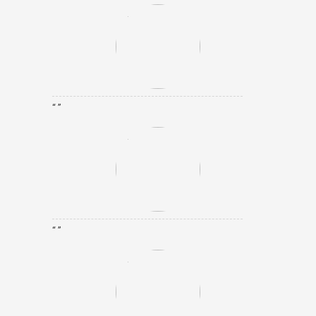
“ ”
“ ”