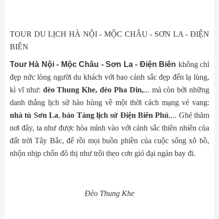
TOUR DU LỊCH HÀ NỘI - MỘC CHÂU - SƠN LA - ĐIỆN
BIÊN
Tour Hà Nội - Mộc Châu - Sơn La - Điện Biên
không chỉ
đẹp nức lòng người du khách với bao cảnh sắc đẹp đến lạ lùng,
kì vĩ như:
đèo Thung Khe, đèo Pha Din,
... mà còn bởi những
danh thắng lịch sử hào hùng về một thời cách mạng vẻ vang:
nhà tù Sơn La
,
bảo Tàng lịch sử Điện Biên Phủ
,... Ghé thăm
nơi đây, ta như được hòa mình vào với cảnh sắc thiên nhiên của
đất trời Tây Bắc, để rồi mọi buồn phiền của cuộc sống xô bồ,
nhộn nhịp chốn đô thị như trôi theo cơn gió đại ngàn bay đi.
Đèo Thung Khe