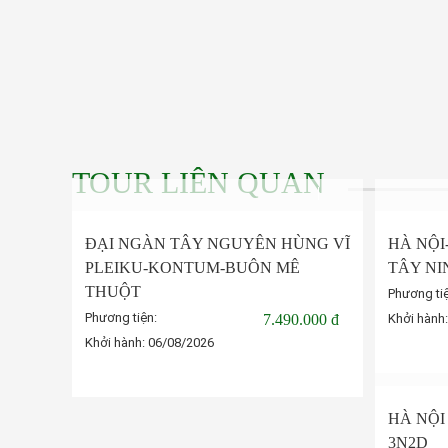
TOUR LIÊN QUAN
ĐẠI NGÀN TÂY NGUYÊN HÙNG VĨ
HÀ NỘI
PLEIKU-KONTUM-BUÔN MÊ
TÂY NI
THUỘT
Phương ti
Phương tiện:
7.490.000 đ
Khởi hành
Khởi hành:
06/08/2026
Đặt tour
HÀ NỘI
3N2D