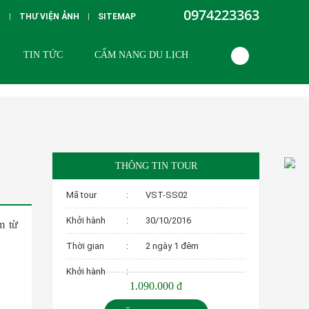
0974223363
G
THƯ VIỆN ẢNH
SITEMAP
TIN TỨC
CẨM NANG DU LỊCH
THÔNG TIN TOUR
Mã tour
:
VST-SS02
Khởi hành
:
30/10/2016
m từ
Thời gian
:
2 ngày 1 đêm
Khởi hành
:
1.090.000 đ