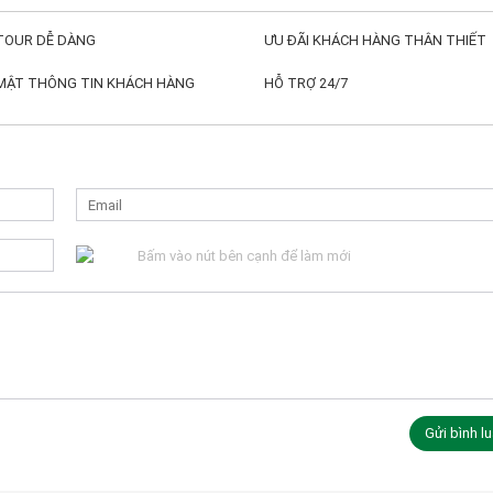
TOUR DỄ DÀNG
ƯU ĐÃI KHÁCH HÀNG THÂN THIẾT
MẬT THÔNG TIN KHÁCH HÀNG
HỖ TRỢ 24/7
Bấm vào nút bên cạnh để làm mới