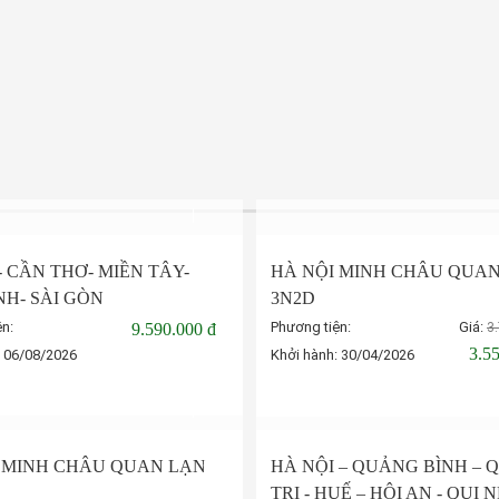
- CẦN THƠ- MIỀN TÂY-
HÀ NỘI MINH CHÂU QUA
NH- SÀI GÒN
3N2D
ện:
Phương tiện:
Giá:
9.590.000 đ
3
3.5
:
06/08/2026
Khởi hành:
30/04/2026
Đặt tour
Đặt tour
-5%
 MINH CHÂU QUAN LẠN
HÀ NỘI – QUẢNG BÌNH –
TRỊ - HUẾ – HỘI AN - QUI 