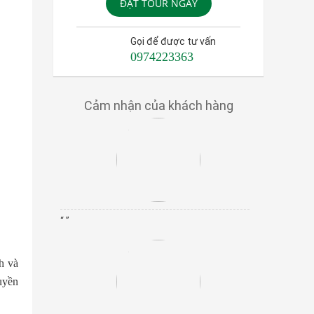
ĐẶT TOUR NGAY
Gọi để được tư vấn
0974223363
Cảm nhận của khách hàng
“ ”
h và
uyền