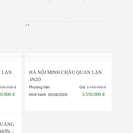
“ ”
-5%
-5%
N LẠN
HÀ NỘI MINH CHÂU QUAN LẠN
3N2D
Phương tiện:
Giá:
.750.000 đ
3.750.000 đ
50.000 đ
3.550.000 đ
Khởi hành:
30/04/2026
Đặt tour
 QUẢNG
NHƠN –