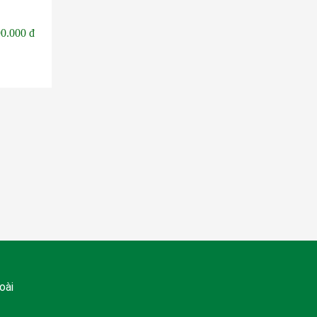
90.000 đ
oài