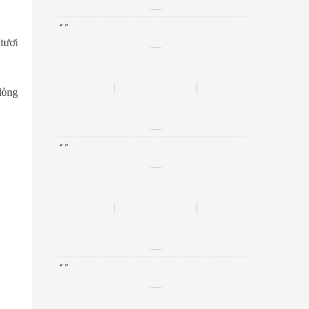
“ ”
tươi
lòng
“ ”
“ ”