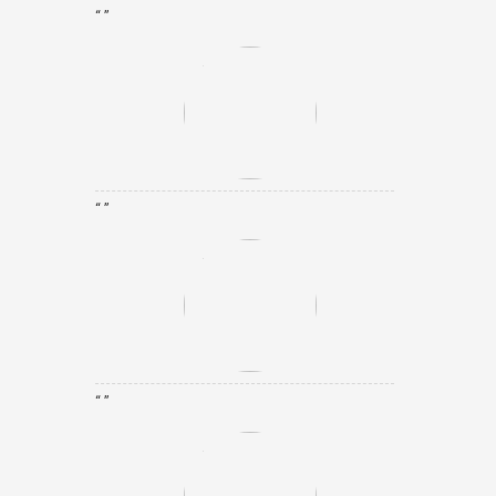
“ ”
“ ”
“ ”