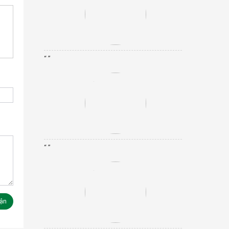
“ ”
“ ”