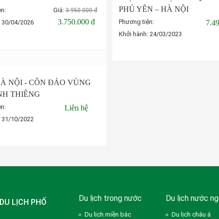
PHÚ YÊN – HÀ NỘI
ện:
Giá:
3.950.000 đ
3.750.000 đ
Phương tiện:
:
30/04/2026
7.4
Khởi hành:
24/03/2023
Đặt tour
Đặt tour
À NỘI - CÔN ĐẢO VÙNG
NH THIÊNG
ện:
Liên hệ
:
31/10/2022
Đặt tour
Du lịch trong nước
Du lịch nước ng
DU LỊCH PHỐ
Du lịch miền bắc
Du lịch châu á