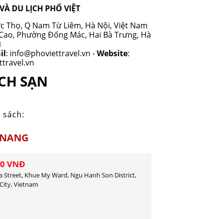
VÀ DU LỊCH PHỐ VIỆT
L
c Thọ, Q Nam Từ Liêm, Hà Nội, Việt Nam
 Cao, Phường Đống Mác, Hai Bà Trưng, Hà
i
il
: info@phoviettravel.vn ​-
Website
:
travel.vn
CH SẠN
 sách:
ANANG
00 VNĐ
a Street, Khue My Ward, Ngu Hanh Son District,
City, Vietnam