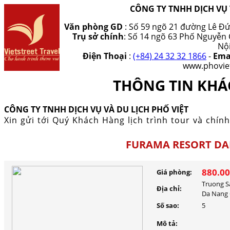
CÔNG TY TNHH DỊCH VỤ 
Văn phòng GD
: Số 59 ngõ 21 đường Lê Đứ
Trụ sở chính
: Số 14 ngõ 63 Phố Nguyễn
Nộ
Điện Thoại
:
(+84) 24 32 32 1866
-
Ema
www.phoviet
THÔNG TIN KHÁ
CÔNG TY TNHH DỊCH VỤ VÀ DU LỊCH PHỐ VIỆT
Xin gửi tới Quý Khách Hàng lịch trình tour và chính
FURAMA RESORT D
880.0
Giá phòng:
Truong S
Địa chỉ:
Da Nang 
Số sao:
5
Mô tả: