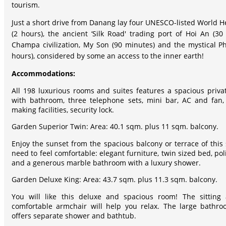
tourism.
Just a short drive from Danang lay four UNESCO-listed World Her
(2 hours), the ancient ‘Silk Road' trading port of Hoi An (30
Champa civilization, My Son (90 minutes) and the mystical 
hours), considered by some an access to the inner earth!
Accommodations:
All 198 luxurious rooms and suites features a spacious priv
with bathroom, three telephone sets, mini bar, AC and fan, 
making facilities, security lock.
Garden Superior Twin: Area: 40.1 sqm. plus 11 sqm. balcony.
Enjoy the sunset from the spacious balcony or terrace of this
need to feel comfortable: elegant furniture, twin sized bed, poli
and a generous marble bathroom with a luxury shower.
Garden Deluxe King: Area: 43.7 sqm. plus 11.3 sqm. balcony.
You will like this deluxe and spacious room! The sitting 
comfortable armchair will help you relax. The large bathr
offers separate shower and bathtub.