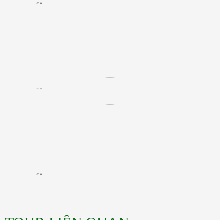
“ ”
“ ”
“ ”