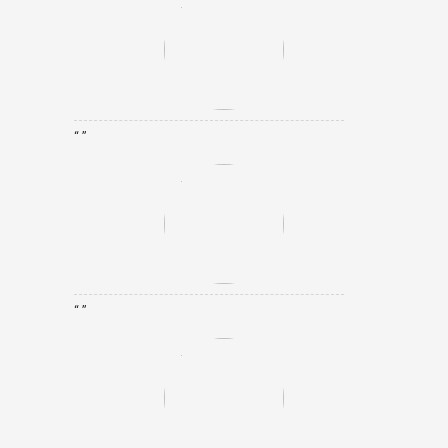
“ ”
“ ”