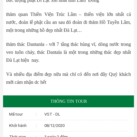
bức tượng phật Di Lặc lớn nhất tỉnh Lâm Đồng
thăm quan Thiền Viện Trúc Lâm – thiền viện lớn nhất cả
nước, đoàn lễ phật cầu an sau đó đoàn đi thăm Hồ Tuyền Lâm,
một trong những hồ đẹp nhất Đà Lạt…
thăm thác Dantanla - với 7 tầng thác hùng vĩ, dòng nước trong
veo tuôn chảy, thác Dantala là một trong những thác đẹp nhất
Đà Lạt hiện nay.
Và nhiều địa điểm đẹp nữa mà chỉ có đến nơi đây Quý khách
mới cảm nhận dc hết
THÔNG TIN TOUR
Mã tour
:
VST - DL
Khởi hành
:
08/12/2020
Thời gian
:
3 ngày 2 đêm