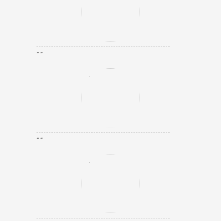
“ ”
“ ”