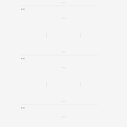
“ ”
“ ”
“ ”