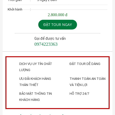
Khởi hành
:
2.800.000 đ
ĐẶT TOUR NGAY
Gọi để được tư vấn
0974223363
DỊCH VỤ UY TÍN CHẤT
ĐẶT TOUR DỄ DÀNG
LƯỢNG
ƯU ĐÃI KHÁCH HÀNG
THANH TOÁN AN TOÀN
THÂN THIẾT
VÀ TIỆN LỢI
BẢO MẬT THÔNG TIN
HỖ TRỢ 24/7
KHÁCH HÀNG