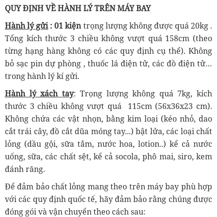
QUY ĐỊNH VỀ HÀNH LÝ TRÊN MÁY BAY
Hành lý gửi
: 01 kiện
trọng lượng không được quá 20kg .
Tổng kích thước 3 chiều không vượt quá 158cm (theo
từng hạng hàng không có các quy định cụ thể). Không
bỏ sạc pin dự phòng , thuốc lá điện tử, các đồ điện tử…
trong hành lý kí gửi.
Hành lý xách tay
: Trọng lượng không quá 7kg, kích
thước 3 chiều không vượt quá 115cm (56x36x23 cm).
Không chứa các vật nhọn, bằng kim loại (kéo nhỏ, dao
cắt trái cây, đồ cắt dũa móng tay...) bật lửa, các loại chất
lỏng (dầu gội, sữa tắm, nước hoa, lotion..) kể cả nước
uống, sữa, các chất sệt, kể cả socola, phô mai, siro, kem
đánh răng.
Để đảm bảo chất lỏng mang theo trên máy bay phù hợp
với các quy định quốc tế, hãy đảm bảo rằng chúng được
đóng gói và vận chuyển theo cách sau: