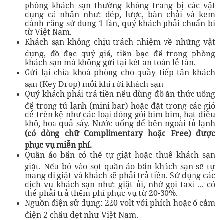
phòng khách sạn thường không trang bị các vật
dụng cá nhân như: dép, lược, bàn chải và kem
đánh răng sử dụng 1 lần, quý khách phải chuẩn bị
từ Việt Nam.
Khách sạn không chịu trách nhiệm về những vật
dụng, đồ đạc quý giá, tiền bạc để trong phòng
khách sạn mà không gửi tại két an toàn lễ tân.
Gửi lại chìa khoá phòng cho quầy tiếp tân khách
sạn (Key Drop) mỗi khi rời khách sạn
Quý khách phải trả tiền nếu dùng đồ ăn thức uống
để trong tủ lạnh (mini bar) hoặc đặt trong các giỏ
để trên kệ như các loại đóng gói bim bim, hạt điều
khô, hoa quả sấy. Nước uống để bên ngoài tủ lạnh
(có dòng chữ Complimentary hoặc Free) được
phục vụ miễn phí.
Quần áo bẩn có thể tự giặt hoặc thuê khách sạn
giặt. Nếu bỏ vào sọt quần áo bẩn khách sạn sẽ tự
mang đi giặt và khách sẽ phải trả tiền. Sử dụng các
dịch vụ khách sạn như: giặt ủi, nhờ gọi taxi ... có
thể phải trả thêm phí phục vụ từ 20-30%.
Nguồn điện sử dụng: 220 volt với phích hoặc ổ cắm
điện 2 chấu dẹt như Việt Nam.