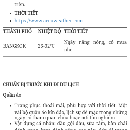
trên.
THỜI TIẾT
https://www.accuweather.com
THÀNH PHỐ
NHIỆT ĐỘ
THỜI TIẾT
Ngày nắng nóng, có mưa
BANGKOK
25-32°C
nhẹ
CHUẨN BỊ TRƯỚC KHI ĐI DU LỊCH
Quần áo
Trang phục thoải mái, phù hợp với thời tiết. Một
vài bộ quần áo kín đáo, lịch sự để mặc trong những
ngày có tham quan chùa hoặc nơi tôn nghiêm.
Vật dụng cá nhân: dầu gội đầu, sữa tắm, bàn chải
đánh rang, kem đánh răng, cạo râu, dép đi trong