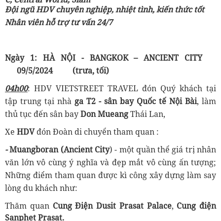
Đội ngũ HDV chuyên nghiệp, nhiệt tình, kiến thức tốt
Nhân viên hỗ trợ tư vấn 24/7
Ngày 1: HÀ NỘI
-
BANGKOK – ANCIENT CITY
09/5/2024
(trưa, tối)
04h00
: HDV VIETSTREET TRAVEL đón Quý khách tại
tập trung tại nhà
ga T2 - sân bay Quốc tế Nội Bài
, làm
thủ tục đến sân bay
Don Mueang
Thái Lan,
Xe
HDV
đón Đoàn di chuyển tham quan :
-
Muangboran
(Ancient City
) - một quần thể giá trị nhân
văn lớn vô cùng ý nghĩa và đẹp mắt vô cùng ấn tượng;
Những điểm tham quan được kì công xây dựng làm say
lòng du khách như:
Thăm quan
Cung Điện
Dusit Prasat Palace
,
C
ung điện
Sanphet Prasat.