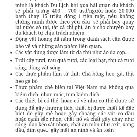
minh là khách Du Lịch khi qua hải quan du khách
sẽ phải trưng 400 – 700 usd/người hoặc 20.000
bath (hay 15 triệu đồng ) tiền mặt, nếu không
chứng minh được theo yêu cầu sẽ phải bay quay
lại nước sở tại, tất cả chi phí, ăn ở cho chuyến bay
du khách tự chịu trách nhiệm.
Động vật hoang dã nằm trong danh sách cần được
bảo vệ và những sản phẩm liên quan.
Các vật dụng được làm từ da thú như áo da cọp...
Trái cây tươi, rau quả tươi, các loại hạt, thịt cá tươi
sống, động vật sống.
Các thực phẩm làm từ thịt: Chà bông heo, gà, thịt
heo gà bò
Thực phẩm chế biến tại Việt Nam mà không qua
kiểm dịch, nhãn mác, tem kiểm dịch
Các thiết bị có thể, hoặc có vẻ như có thể được sử
dụng để gây thương tích, thiết bị được thiết kế đặc
biết để gây mê hoặc gây choáng các vật có đầu
hoặc cạnh sắc nhọn, chất nổ và chất gây cháy như
súng, dao kéo sắt nhọn, chất ăn mòn như axit, xăng
dầu, dim que... gây mất an ninh và ăn toàn