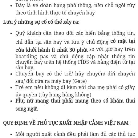
Đây là vé đoàn hạng phổ thông, nên chỗ ngồi tùy
theo tình hình thực tế chuyến bay
Lưu ý những sự cố có thể xảy ra:
Quý khách cần theo dõi các biển bảng thông tin,
có mặt tại
chỉ dẫn tại sân bay và lưu ý chủ động
so với giờ bay trên
cửa khởi hành ít nhất 30 phút
boarding pas và chủ động cập nhật thông tin
chuyến bay trên hệ thống FIDS và bảng điện tử tại
sân bay.
Chuyến bay có thể trễ/ hủy chuyến/ dời chuyến
sau/ đổi cửa ra máy bay (Gate)
Trẻ em nếu không đi kèm với cha mẹ phải có giấy
ủy quyền (tùy hãng hàng không)
Phụ nữ mang thai phải mang theo sổ khám thai
song ngữ
.
QUY ĐỊNH VỀ THỦ TỤC XUẤT NHẬP CẢNH VIỆT NAM
Mỗi người xuất cảnh đều phải làm đủ các thủ tục