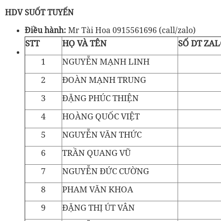
HDV SUỐT TUYẾN
Điều hành:
Mr Tài Hoa 0915561696 (call/zalo)
STT
HỌ VÀ TÊN
SỐ DT ZA
1
NGUYỄN MẠNH LINH
2
ĐOÀN MẠNH TRUNG
3
ĐẶNG PHÚC THIỆN
4
HOÀNG QUỐC VIỆT
5
NGUYỄN VĂN THỨC
6
TRẦN QUANG VŨ
7
NGUYỄN ĐỨC CƯỜNG
8
PHAM VĂN KHOA
9
ĐẶNG THỊ ÚT VÂN