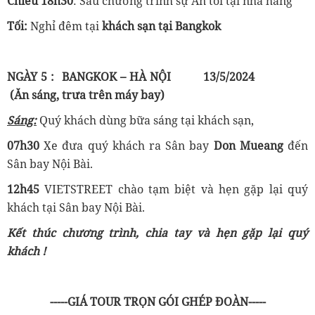
Chiều
18h30
: Sau chương trình sự Ăn tối tại nhà hàng
Tối:
Nghỉ đêm tại
khách sạn tại Bangkok
NGÀY 5 :
BANGKOK – HÀ NỘI
13/5/2024
(
Ăn sáng, trưa trên máy bay)
Sáng:
Quý khách dùng bữa sáng tại khách sạn,
07h30
Xe đưa quý khách ra Sân bay
Don Mueang
đến
Sân bay Nội Bài.
12h45
VIETSTREET chào tạm biệt và hẹn gặp lại quý
khách tại Sân bay Nội Bài.
Kết thúc chương trình, chia tay và hẹn gặp lại quý
khách !
-----GIÁ TOUR TRỌN GÓI GHÉP ĐOÀN-----