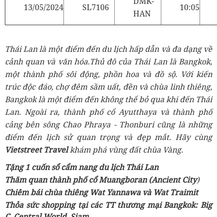
DMK-
13/05/2024
SL7106
10:05
HAN
Thái Lan là một điểm đến du lịch hấp dẫn và đa dạng về
cảnh quan và văn hóa.Thủ đô của Thái Lan là Bangkok,
một thành phố sôi động, phồn hoa và đồ sộ. Với kiến
trúc độc đáo, chợ đêm sầm uất, đền và chùa linh thiêng,
Bangkok là một điểm đến không thể bỏ qua khi đến Thái
Lan. Ngoài ra, thành phố cổ Ayutthaya và thành phố
cảng bên sông Chao Phraya - Thonburi cũng là những
điểm đến lịch sử quan trọng và đẹp mắt. Hãy cùng
Vietstreet Travel
khám phá vùng đất chùa Vàng.
Tặng 1 cuốn sổ cẩm nang du lịch Thái Lan
Thăm quan thành phố cổ Muangboran
(Ancient City
)
Chiêm bái chùa thiêng Wat Yannawa và Wat Traimit
Thỏa sức shopping tại các TT thương mại Bangkok: Big
C, Central World, Siam