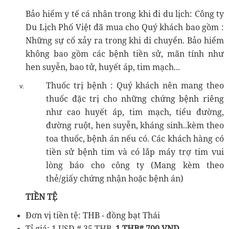
Bảo hiểm y tế cá nhân trong khi đi du lịch: Công ty
Du Lịch Phố Việt đã mua cho Quý khách bao gồm :
Những sự cố xảy ra trong khi di chuyển. Bảo hiểm
không bao gồm các bệnh tiền sử, mãn tính như
hen suyễn, bao tử, huyết áp, tim mạch...
Thuốc trị bệnh : Quý khách nên mang theo
thuốc đặc trị cho những chứng bệnh riêng
như cao huyết áp, tim mạch, tiểu đường,
đường ruột, hen suyễn, kháng sinh..kèm theo
toa thuốc, bệnh án nếu có. Các khách hàng có
tiền sử bệnh tim và có lắp máy trợ tim vui
lòng báo cho công ty (Mang kèm theo
thẻ/giấy chứng nhận hoặc bệnh án)
TIỀN TỆ
Đơn vị tiền tệ: THB - đồng bạt Thái
Tỉ giá: 1 USD # 35 THB,
1 THB# 700 VND,