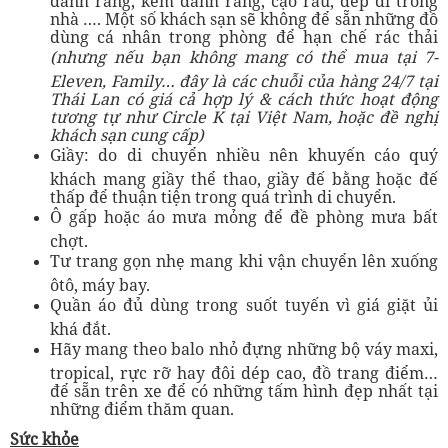
nhà …. Một số khách sạn sẽ không để sẵn những đồ
dùng cá nhân trong phòng để hạn chế rác thải
(nhưng nếu bạn không mang có thể mua tại 7-
Eleven, Family… đây là các chuỗi của hàng 24/7 tại
Thái Lan có giá cả hợp lý & cách thức hoạt động
tương tự như Circle K tại Việt Nam, hoặc đề nghị
khách sạn cung cấp)
Giầy: do di chuyển nhiều nên khuyến cáo quý
khách mang giầy thể thao, giầy đế bằng hoặc đế
thấp để thuận tiện trong quá trình di chuyển.
Ô gấp hoặc áo mưa mỏng để đề phòng mưa bất
chợt.
Tư trang gọn nhẹ mang khi vận chuyển lên xuống
ôtô, máy bay.
Quần áo đủ dùng trong suốt tuyến vì giá giặt ủi
khá đắt.
Hãy mang theo balo nhỏ đựng những bộ váy maxi,
tropical, rực rỡ hay đôi dép cao, đồ trang điểm…
để sẵn trên xe để có những tấm hình đẹp nhất tại
những điểm thăm quan.
Sức khỏe