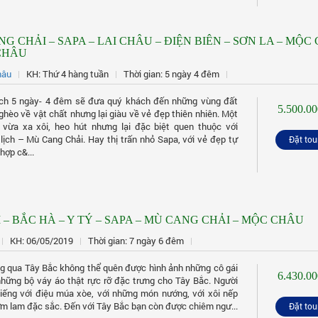
G CHẢI – SAPA – LAI CHÂU – ĐIỆN BIÊN – SƠN LA – MỘC
 CHÂU
hâu
KH: Thứ 4 hàng tuần
Thời gian: 5 ngày 4 đêm
lịch 5 ngày- 4 đêm sẽ đưa quý khách đến những vùng đất
5.500.00
ghèo về vật chất nhưng lại giàu về vẻ đẹp thiên nhiên. Một
 vừa xa xôi, heo hút nhưng lại đặc biệt quen thuộc với
lịch – Mù Cang Chải. Hay thị trấn nhỏ Sapa, với vẻ đẹp tự
Đặt tou
hợp c&...
 – BẮC HÀ – Y TÝ – SAPA – MÙ CANG CHẢI – MỘC CHÂU
KH: 06/05/2019
Thời gian: 7 ngày 6 đêm
g qua Tây Bắc không thể quên được hình ảnh những cô gái
6.430.00
những bộ váy áo thật rực rỡ đặc trưng cho Tây Bắc. Người
tiếng với điệu múa xòe, với những món nướng, với xôi nếp
m lam đặc sắc. Đến với Tây Bắc bạn còn được chiêm ngư...
Đặt tou