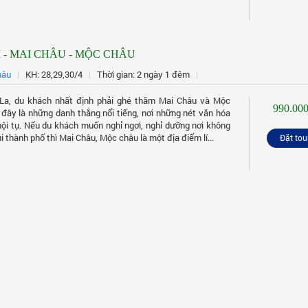
 - MAI CHÂU - MỘC CHÂU
hâu
KH: 28,29,30/4
Thời gian: 2 ngày 1 đêm
La, du khách nhất định phải ghé thăm Mai Châu và Mộc
990.000
 đây là những danh thắng nổi tiếng, nơi những nét văn hóa
ội tụ. Nếu du khách muốn nghỉ ngơi, nghỉ dưỡng nơi không
i thành phố thì Mai Châu, Mộc châu là một địa điểm lí...
Đặt tou