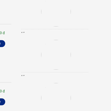
0 đ
“ ”
r
“ ”
0 đ
r