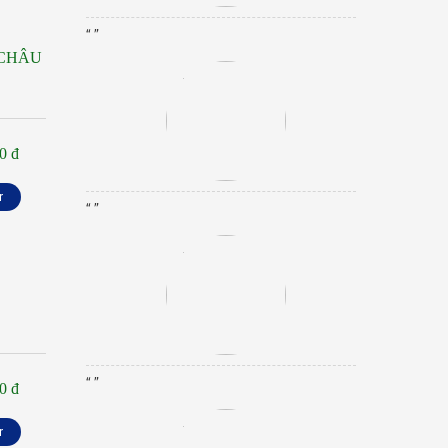
“ ”
 CHÂU
0 đ
r
“ ”
“ ”
0 đ
r