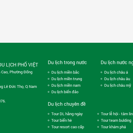
Du lịch trong nước
Du lịch nước n
DU LỊCH PHỐ VIỆT
n Cao, Phường Đống
Du lịch miền bắc
Du lịch châu á
Du lịch miền trung
Du lịch châu âu
Du lịch miền nam
Du lịch châu mỹ
ng Lê Đức Thọ, Q Nam
Du lịch biển đảo
876.
Du lịch chuyên đề
Tour DL hằng ngày
Tour lễ hội - tâm li
Tour biển hè
Tour team bulding
Tour resort cao cấp
Tour khám phá