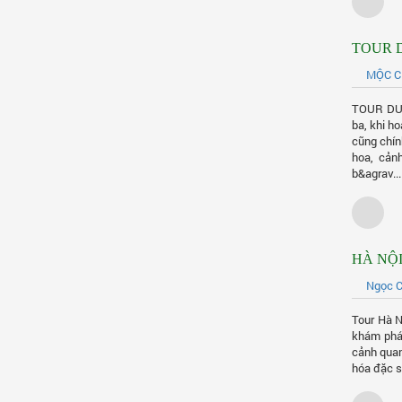
TOUR D
MỘC 
TOUR DU 
ba, khi ho
cũng chín
hoa, cản
b&agrav...
HÀ NỘI
Ngọc C
Tour Hà N
khám phá 
cảnh quan
hóa đặc s