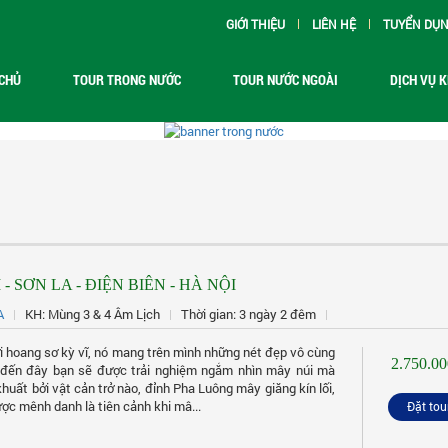
GIỚI THIỆU
LIÊN HỆ
TUYỂN DỤ
CHỦ
TOUR TRONG NƯỚC
TOUR NƯỚC NGOÀI
DỊCH VỤ 
 - SƠN LA - ĐIỆN BIÊN - HÀ NỘI
A
KH: Mùng 3 & 4 Âm Lịch
Thời gian: 3 ngày 2 đêm
i hoang sơ kỳ vĩ, nó mang trên mình những nét đẹp vô cùng
2.750.00
 đến đây bạn sẽ được trải nghiệm ngắm nhìn mây núi mà
khuất bởi vật cản trở nào, đỉnh Pha Luông mây giăng kín lối,
ợc mênh danh là tiên cảnh khi mâ...
Đặt tou