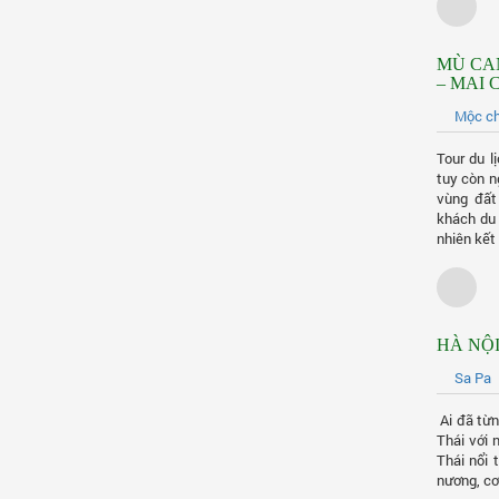
MÙ CAN
– MAI
Mộc c
Tour du 
tuy còn n
vùng đất
khách du 
nhiên kết 
HÀ NỘI
Sa Pa
Ai đã từn
Thái với 
Thái nổi 
nương, cơ