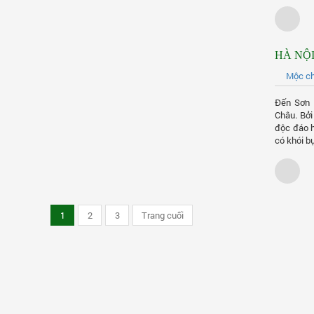
HÀ NỘI
Mộc c
Đến Sơn 
Châu. Bởi
độc đáo h
có khói bụ
1
2
3
Trang cuối