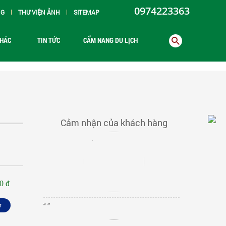
0974223363
NG
THƯ VIỆN ẢNH
SITEMAP
KHÁC
TIN TỨC
CẨM NANG DU LỊCH
Cảm nhận của khách hàng
0 đ
r
“ ”