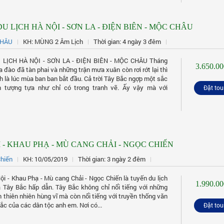
U LỊCH HÀ NỘI - SƠN LA - ĐIỆN BIÊN - MỘC CHÂU
CHÂU
KH: MÙNG 2 Âm Lịch
Thời gian: 4 ngày 3 đêm
LỊCH HÀ NỘI - SƠN LA - ĐIỆN BIÊN - MỘC CHÂU Tháng
3.650.00
a đào đã tàn phai và những trận mưa xuân còn rơi rớt lại thì
h là lúc mùa ban ban bắt đầu. Cả trời Tây Bắc ngợp một sắc
h tượng tựa như chỉ có trong tranh vẽ. Ấy vậy mà với
Đặt tou
 - KHAU PHẠ - MÙ CANG CHẢI - NGỌC CHIẾN
hiến
KH: 10/05/2019
Thời gian: 3 ngày 2 đêm
ội - Khau Phạ - Mù cang Chải - Ngọc Chiến là tuyến du lịch
1.990.00
Tây Bắc hấp dẫn. Tây Bắc không chỉ nổi tiếng với những
 thiên nhiên hùng vĩ mà còn nổi tiếng với truyền thống văn
ắc của các dân tộc anh em. Nơi có...
Đặt tou