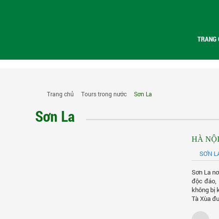
TRANG 
Trang chủ
Tours trong nước
Sơn La
Sơn La
HÀ NỘI
SƠN L
Sơn La nơ
độc đáo,
không bị 
Tà Xùa đư