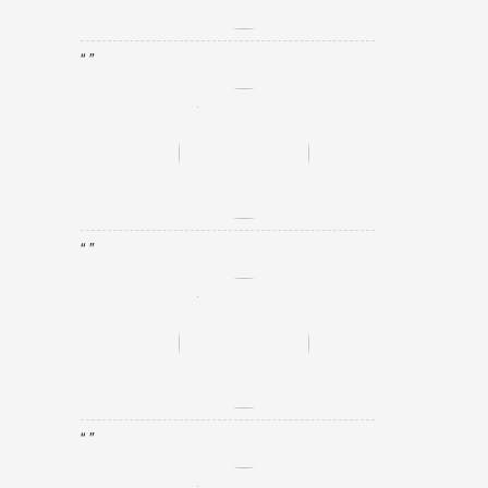
“ ”
“ ”
“ ”