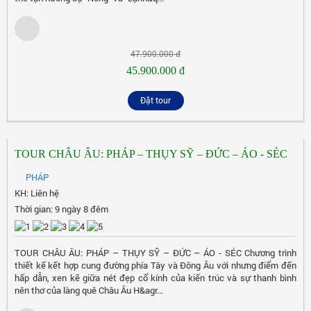
47.900.000 đ
45.900.000 đ
Đặt tour
TOUR CHÂU ÂU: PHÁP – THỤY SỸ – ĐỨC – ÁO - SÉC
PHÁP
KH: Liên hệ
Thời gian: 9 ngày 8 đêm
TOUR CHÂU ÂU: PHÁP – THỤY SỸ – ĐỨC – ÁO - SÉC Chương trình
thiết kế kết hợp cung đường phía Tây và Đông Âu với nhưng điểm đến
hấp dẫn, xen kẽ giữa nét đẹp cổ kính của kiến trúc và sự thanh bình
nên thơ của làng quê Châu Âu H&agr...