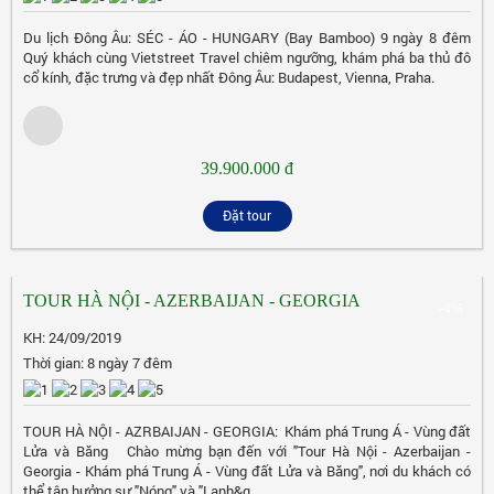
Du lịch Đông Âu: SÉC - ÁO - HUNGARY (Bay Bamboo) 9 ngày 8 đêm
Quý khách cùng Vietstreet Travel chiêm ngưỡng, khám phá ba thủ đô
cổ kính, đặc trưng và đẹp nhất Đông Âu: Budapest, Vienna, Praha.
39.900.000 đ
Đặt tour
TOUR HÀ NỘI - AZERBAIJAN - GEORGIA
-4%
KH: 24/09/2019
Thời gian: 8 ngày 7 đêm
TOUR HÀ NỘI - AZRBAIJAN - GEORGIA: Khám phá Trung Á - Vùng đất
Lửa và Băng Chào mừng bạn đến với "Tour Hà Nội - Azerbaijan -
Georgia - Khám phá Trung Á - Vùng đất Lửa và Băng", nơi du khách có
thể tận hưởng sự "Nóng" và "Lạnh&q...