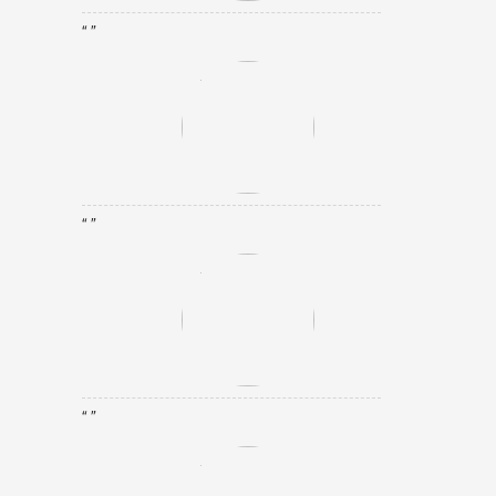
“ ”
“ ”
“ ”