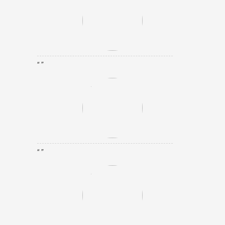
“ ”
“ ”