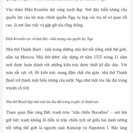
Vào thăm Điện Kremlin dát vàng tuyệt đẹp. Nơi đây biểu tượng cho
quyền lực của bộ máy chính quyền Nga, tụ họp các trụ sở cơ quan tối
cao, là nơi làm việc và gặp gỡ của tổng thống.
Điện Kremlin rực rỡ ánh đèn - biểu tượng của quyền lực Nga
Nhà thờ Thánh Basil - một trong những nhà thờ nổi tiếng nhất thế giới,
nằm tại Moscow Nhà thờ được xây dựng từ năm 1555 trong 11 năm
mới được hoàn thành với những kiến trúc được thiết kế độc đáo. Với
màu sắc rực rỡ, lối kiến trúc mang đậm chất tôn giáo, n
hà thờ Thánh
Basil trở thành một biểu tượng của nước Nga như một tòa lâu đài trong
truyện cổ tích
Nhà thờ Brasil đẹp như một tòa lâu đài trong truyện cổ Andersen
Tham quan Bảo tàng Bức tranh tròn "trận chiến Borodino" – nơi lưu
giữ bức tranh khổng lồ diễn tả trận chiến lịch sử giữa hai danh tướng
nổi tiếng thế giới là nguyên soái Kutuzop và Napoleon I. Bảo tàng