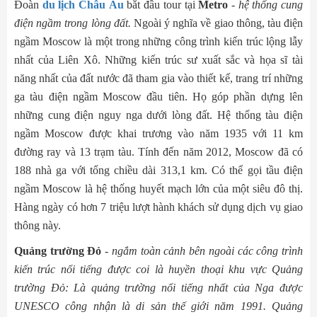
Đoàn
du lịch Châu Âu
bắt đầu tour tại
Metro
-
hệ thống cung
điện ngầm trong lòng đất.
Ngoài ý nghĩa về giao thông, tàu điện
ngầm Moscow là một trong những công trình kiến ​​trúc lộng lẫy
nhất của Liên Xô. Những kiến trúc sư xuất sắc và họa sĩ tài
năng nhất của đất nước đã tham gia vào thiết kế, trang trí những
ga tàu điện ngầm Moscow đầu tiên. Họ góp phần dựng lên
những cung điện nguy nga dưới lòng đất. Hệ thống tàu điện
ngầm Moscow được khai trương vào năm 1935 với 11 km
đường ray và 13 trạm tàu. Tính đến năm 2012, Moscow đã có
188 nhà ga với tổng chiều dài 313,1 km. Có thể gọi tầu điện
ngầm Moscow là hệ thống huyết mạch lớn của một siêu đô thị.
Hàng ngày có hơn 7 triệu lượt hành khách sử dụng dịch vụ giao
thông này.
Quảng trường Đỏ
-
ngắm toàn cảnh bên ngoài các công trình
kiến trúc nổi tiếng được coi là huyền thoại khu vực Quảng
trường Đỏ: Là quảng trường nổi tiếng nhất của Nga được
UNESCO công nhận là di sản thế giới năm 1991. Quảng