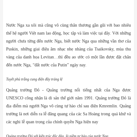
Nước Nga xa xôi mà cũng vô cùng thân thương gần gũi với bao nhiêu
thế hệ người Việt nam lao động, học tập và làm việc tại đây. Với những
người chưa từng đến nước Nga, biết nước Nga qua những vần thơ của
Puskin, những giai điệu âm nhạc nhẹ nhàng của Tsaikovsky, mùa thu
vàng của danh họa Levitan…thì đều ao ước có một lần được đặt chân
đến nước Nga, “đất nước của Putin” ngày nay.
Tuyết phủ
trắng
cung điện đầy tráng lệ
Quảng trường Đỏ - Quảng trường nổi tiếng nhất của Nga được
UNESCO công nhận là di sản thế giới năm 1991. Quảng trường Đỏ là
địa điểm mà người Nga vô cùng tự hào chỉ sau điện Kmremlin.
Quảng
trường là nơi diễn ra lễ đăng quang của các Sa Hoàng trong quá khứ và
các nghi lễ quan trọng của chính quyền Nga hiện nay
Quảng trường Đỏ với kiến trúc độc đáo, là niềm tự hào của nước Nga