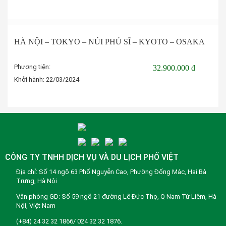
Đặt tour
HÀ NỘI – TOKYO – NÚI PHÚ SĨ – KYOTO – OSAKA
Phương tiện:
32.900.000 đ
Khởi hành:
22/03/2024
Đặt tour
CÔNG TY TNHH DỊCH VỤ VÀ DU LỊCH PHỐ VIỆT
Địa chỉ: Số 14 ngõ 63 Phố Nguyễn Cao, Phường Đống Mác, Hai Bà
Trưng, Hà Nội
Văn phòng GD: Số 59 ngõ 21 đường Lê Đức Thọ, Q Nam Từ Liêm, Hà
Nội, Việt Nam
(+84) 24 32 32 1866/ 024 32 32 1876.