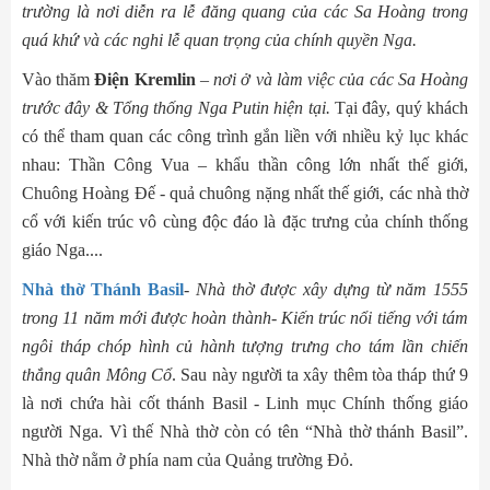
trường là nơi diễn ra lễ đăng quang của các Sa Hoàng trong
quá khứ và các nghi lễ quan trọng của chính quyền Nga.
Vào thăm
Điện Kremlin
–
nơi ở và làm việc của các Sa Hoàng
trước đây & Tổng thống Nga Putin hiện tại.
Tại đây, quý khách
có thể tham quan các công trình gắn liền với nhiều kỷ lục khác
nhau: Thần Công Vua – khẩu thần công lớn nhất thế giới,
Chuông Hoàng Đế - quả chuông nặng nhất thế giới, các nhà thờ
cổ với kiến trúc vô cùng độc đáo là đặc trưng của chính thống
giáo Nga....
Nhà thờ Thánh Basil
-
Nhà thờ được xây dựng từ năm 1555
trong 11 năm mới được hoàn thành- Kiến trúc nổi tiếng với tám
ngôi tháp chóp hình củ hành tượng trưng cho tám lần chiến
thắng quân Mông Cổ
. Sau này người ta xây thêm tòa tháp thứ 9
là nơi chứa hài cốt thánh Basil - Linh mục Chính thống giáo
người Nga. Vì thế Nhà thờ còn có tên “Nhà thờ thánh Basil”.
Nhà thờ nằm ở phía nam của Quảng trường Đỏ.