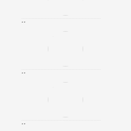
“ ”
“ ”
“ ”