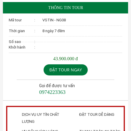
THÔNG TIN TOUR
Mã tour
:
VSTIN - NG08
Thời gian
:
8 ngày 7 đêm
Số sao
:
Khởi hành
:
43.900.000 đ
ĐẶT TOUR NGAY
Gọi để được tư vấn
0974223363
DỊCH VỤ UY TÍN CHẤT
ĐẶT TOUR DỄ DÀNG
LƯỢNG