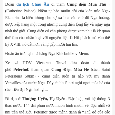
Đoàn
du lịch Châu Âu
đi thăm
Cung điện Mùa Thu
-
(Catherine Palace): Niềm tự hào muôn đời của kiến trúc Nga-
Ekaterina là biểu tượng cho sự xa hoa của chế độ Nga hoàng,
được xếp hạng một trong những cung điện lộng lẫy và nguy nga
nhất thế giới. Cung điện có căn phòng được xem như là kỳ quan
thứ tám của nhân loại với nguyên liệu là Hổ phách mà vào thế
kỷ XVIII, nó đắt hơn vàng gấp mười hai lần;
Đoàn ăn trưa tại nhà hàng Nga Khlebnhikov Menu:
Xe và HDV Vietstreet Travel đưa đoàn đi thành
phố
Peterhof,
tham quan
Cung Điện Mùa Hè
(cách Saint
Petersburg 50km) - cung điện luôn tự hào với mỹ danh
Versailles của nước Nga. Đây chính là nơi nghỉ ngơi mùa hè của
các triều đại Nga hoàng ...
Đi dạo ở
Thượng Uyển, Hạ Uyển
. Đặc biệt, với hệ thống 3
thác nước, 144 đài phun nước muôn hình muôn vẻ, độc nhất vô
nhị trên thế giới, Peterhof được mệnh danh là “Thủ đô của các