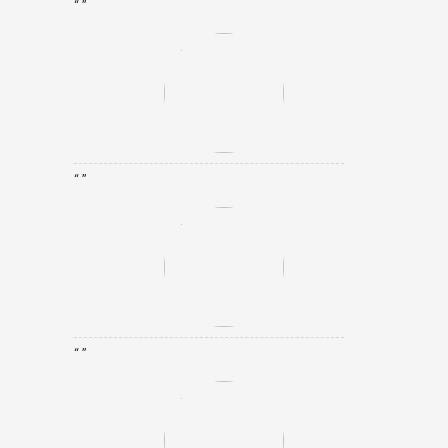
“ ”
“ ”
“ ”