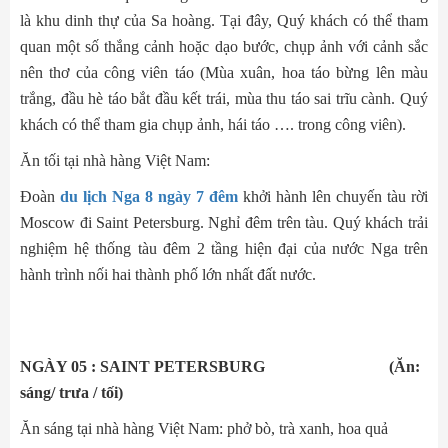
là khu dinh thự của Sa hoàng. Tại đây, Quý khách có thể tham
quan một số thắng cảnh hoặc dạo bước, chụp ảnh với cảnh sắc
nên thơ của công viên táo (Mùa xuân, hoa táo bừng lên màu
trắng, đầu hè táo bắt đầu kết trái, mùa thu táo sai trĩu cành. Quý
khách có thể tham gia chụp ảnh, hái táo …. trong công viên).
Ăn tối tại nhà hàng Việt Nam:
Đoàn
du lịch Nga 8 ngày 7 đêm
khởi hành lên chuyến tàu rời
Moscow đi Saint Petersburg. Nghỉ đêm trên tàu. Quý khách trải
nghiệm hệ thống tàu đêm 2 tầng hiện đại của nước Nga trên
hành trình nối hai thành phố lớn nhất đất nước.
NGÀY 05 : SAINT PETERSBURG (Ăn:
sáng/ trưa / tối)
Ăn sáng tại nhà hàng Việt Nam: phở bò, trà xanh, hoa quả