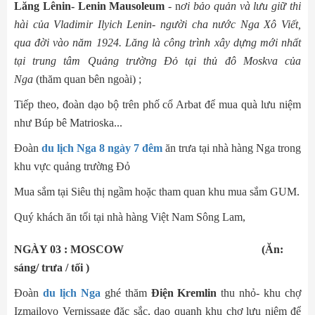
Lăng Lênin- Lenin Mausoleum
- n
ơi bảo quản và lưu giữ thi
hài của Vladimir Ilyich Lenin- người cha nước Nga Xô Viết,
qua đời vào năm 1924. Lăng là công trình xây dựng mới nhất
tại trung tâm Quảng trường Đỏ tại thủ đô Moskva của
Nga
(thăm quan bên ngoài) ;
Tiếp theo, đoàn dạo bộ trên phố cổ Arbat để mua quà lưu niệm
như Búp bê Matrioska...
Đoàn
du lịch Nga 8 ngày 7 đêm
ăn trưa tại nhà hàng Nga trong
khu vực quảng trường Đỏ
Mua sắm tại Siêu thị ngầm hoặc tham quan khu mua sắm GUM.
Quý khách ăn tối tại nhà hàng Việt Nam Sông Lam,
NGÀY 03 : MOSCOW (Ăn:
sáng/ trưa / tối )
Đoàn
du lịch Nga
ghé thăm
Điện Kremlin
thu nhỏ- khu chợ
Izmailovo Vernissage đặc sắc, dạo quanh khu chợ lưu niệm để