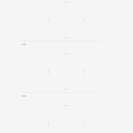
“ ”
“ ”