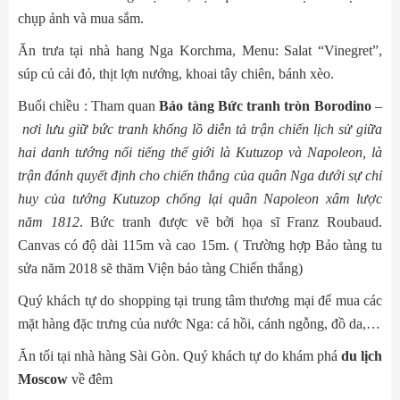
chụp ảnh và mua sắm.
Ăn trưa tại nhà hang Nga Korchma, Menu: Salat “Vinegret”,
súp củ cải đỏ, thịt lợn nướng, khoai tây chiên, bánh xèo.
Buổi chiều : Tham quan
Bảo tàng Bức tranh tròn Borodino
–
nơi lưu giữ bức tranh khổng lồ diễn tả trận chiến lịch sử giữa
hai danh tướng nổi tiếng thế giới là Kutuzop và Napoleon, là
trận đánh quyết định cho chiến thắng của quân Nga dưới sự chỉ
huy của tướng Kutuzop chống lại quân Napoleon xâm lược
năm 1812
. Bức tranh được vẽ bởi họa sĩ Franz Roubaud.
Canvas có độ dài 115m và cao 15m. ( Trường hợp Bảo tàng tu
sửa năm 2018 sẽ thăm Viện bảo tàng Chiến thắng)
Quý khách tự do shopping tại trung tâm thương mại để mua các
mặt hàng đặc trưng của nước Nga: cá hồi, cánh ngỗng, đồ da,…
Ăn tối tại nhà hàng Sài Gòn. Quý khách tự do khám phá
du lịch
Moscow
về đêm