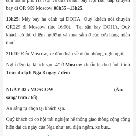
tâm thành phố Hà Nội và đưa ra sân bay Nội Bài, đáp chuyến
bay đi QR 969 Moscow
08h55
–
13h25.
13h25
: Máy bay hạ cánh tại DOHA. Quý khách nối chuyến
QR229 đi Moscow (lúc 16:00). Tại sân bay DOHA, Quý
khách có thể chiêm ngưỡng và mua sắm ở các cửa hàng miễn
thuế.
21h10
: Đến Moscow, xe đón đoàn về nhận phòng, nghỉ ngơi;
Nghỉ đêm tại khách sạn 4* ở
Moscow
chuẩn bị cho hành trình
Tour du lịch Nga 8 ngày 7 đêm
NGÀY 02 : MOSCOW (Ăn:
sáng/ trưa / tối)
Ăn sáng tự chọn tại khách sạn.
Quý khách có cơ hội trải nghiệm hệ thống giao thông cộng cộng
hiện đại cả ngày của Nga như: tàu điện ngầm, xe bus,..