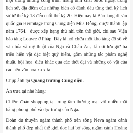
một trong những công trình mang tính chất bước ngoặt trong
lịch sử, địa điểm của những biến cố đánh dấu từng thời kỳ lịch
sử từ thế kỷ 18 đến cuối thế kỷ 20. Hiện nay là Bảo tàng di sản
quốc gia Hermitage trong Cung điện Mùa Đông, được thành lập
năm 1764, được xếp hạng thứ nhì trên thế giới, chỉ sau Viện
bảo tàng Louvre ở Pháp. Đây là nơi chứa một kho tàng đồ sộ về
văn hóa và mỹ thuật của Nga và Châu Âu, là nơi lưu giữ ba
triệu hiện vật đặc biệt quý hiếm, gồm những tác phẩm nghệ
thuật, hội họa, điêu khắc qua các thời đại và những cổ vật của
các nền văn hóa xa xưa.
Chụp ảnh tại
Quảng trường Cung điện
.
Ăn trưa tại nhà hàng:
Chiều: đoàn shopping tại trung tâm thương mại với nhiều mặt
hàng phong phú và đặc trưng của Nga.
Đoàn du thuyền ngắm thành phố trên sông Neva ngắm cảnh
thành phố đẹp nhất thế giới dọc hai bờ sông ngắm cảnh Hoàng