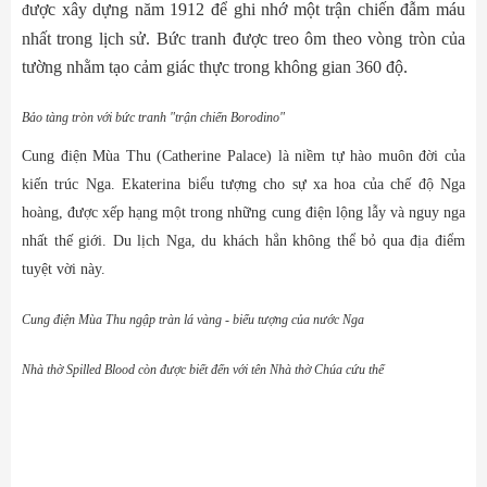
ược xây dựng năm 1912 để ghi nhớ một trận chiến đẫm máu
đ
nhất trong lịch sử. Bức tranh được treo ôm theo vòng tròn của
tường nhằm tạo cảm giác thực trong không gian 360 độ.
Bảo tàng tròn với bức tranh "trận chiến Borodino"
Cung điện Mùa Thu (Catherine Palace) là niềm tự hào muôn đời của
kiến trúc Nga. Ekaterina biểu tượng cho sự xa hoa của chế độ Nga
hoàng, được xếp hạng một trong những cung điện lộng lẫy và nguy nga
nhất thế giới. Du lịch Nga, du khách hẳn không thể bỏ qua địa điểm
tuyệt vời này.
Cung điện Mùa Thu ngập tràn lá vàng - biểu tượng của nước Nga
Nhà thờ Spilled Blood còn được biết đến với tên Nhà thờ Chúa cứu thế