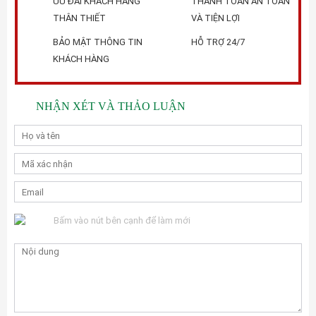
ƯU ĐÃI KHÁCH HÀNG
THANH TOÁN AN TOÀN
THÂN THIẾT
VÀ TIỆN LỢI
BẢO MẬT THÔNG TIN
HỖ TRỢ 24/7
KHÁCH HÀNG
NHẬN XÉT VÀ THẢO LUẬN
Bấm vào nút bên cạnh để làm mới