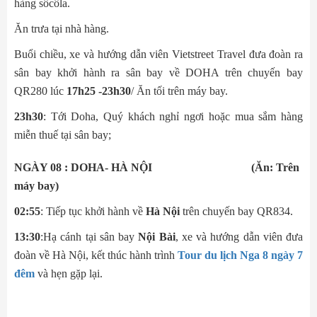
hàng sôcôla.
Ăn trưa tại nhà hàng.
Buổi chiều, xe và hướng dẫn viên Vietstreet Travel đưa đoàn ra
sân bay khởi hành ra sân bay về DOHA trên chuyến bay
QR280 lúc
17h25 -23h30
/ Ăn tối trên máy bay.
23h30
: Tới Doha, Quý khách nghỉ ngơi hoặc mua sắm hàng
miễn thuế tại sân bay;
NGÀY 08 : DOHA- HÀ NỘI (Ăn: Trên
máy bay)
02:55
: Tiếp tục khởi hành về
Hà Nội
trên chuyến bay QR834.
13:30
:Hạ cánh tại sân bay
Nội Bài
, xe và hướng dẫn viên đưa
đoàn về Hà Nội, kết thúc hành trình
Tour du lịch Nga 8 ngày 7
đêm
và hẹn gặp lại.