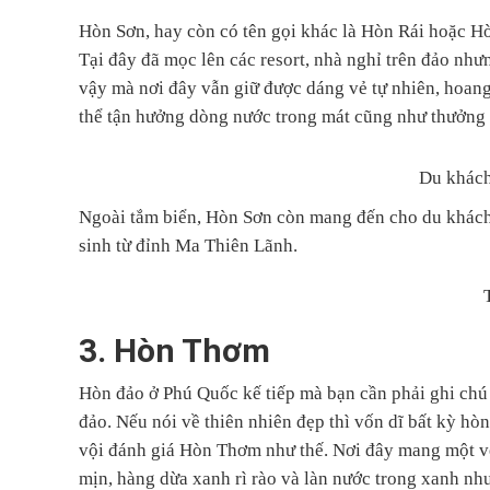
Hòn Sơn, hay còn có tên gọi khác là Hòn Rái hoặc Hò
Tại đây đã mọc lên các resort, nhà nghỉ trên đảo nhưn
vậy mà nơi đây vẫn giữ được dáng vẻ tự nhiên, hoang 
thể tận hưởng dòng nước trong mát cũng như thưởng t
Du khách
Ngoài tắm biển, Hòn Sơn còn mang đến cho du khách
sinh từ đỉnh Ma Thiên Lãnh.
3. Hòn Thơm
Hòn đảo ở Phú Quốc kế tiếp mà bạn cần phải ghi chú 
đảo. Nếu nói về thiên nhiên đẹp thì vốn dĩ bất kỳ h
vội đánh giá Hòn Thơm như thế. Nơi đây mang một vẻ
mịn, hàng dừa xanh rì rào và làn nước trong xanh như