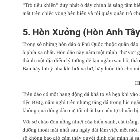
“Trò tiêu khiển” duy nhất ở đây chính là sáng tắm bi
mắt trên chiếc võng bên biển và tối quây quần trò c
5. Hòn Xưởng (Hòn Anh Tây
Trong số những hòn đảo ở Phú Quốc thuộc quần đảo 
ở phía xa nhất. Hòn đảo này nằm một mình “bơ vơ” gi
thành một địa điểm lý tưởng để lặn ngắm san hô, thả
Bạn hãy lưu ý nha khi bơi xa bờ, hãy luôn thủ cho m
H
Trên đảo có một hang động đá khá to và hẹp khi vào s
tiệc BBQ, nằm nghỉ trên những tảng đá trong lúc ng
không quá đông dân cư, tốt nhất bạn nên tự chuẩn bị 
Với sự chào đón nồng nhiệt của biển xanh, cát trắng
dưỡng thoái mái nhất sau ngày dài làm việc mệt mỏi.
sẽ không bao giờ cảm thấy quyết định của mình là sa