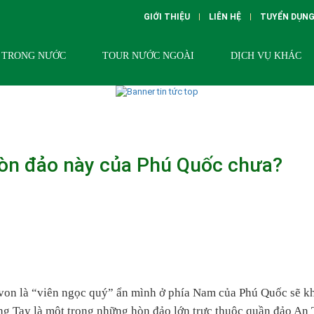
GIỚI THIỆU
LIÊN HỆ
TUYỂN DỤN
 TRONG NƯỚC
TOUR NƯỚC NGOÀI
DỊCH VỤ KHÁC
òn đảo này của Phú Quốc chưa?
í von là “viên ngọc quý” ẩn mình ở phía Nam của Phú Quốc sẽ k
ng Tay là một trong những hòn đảo lớn trực thuộc quần đảo An 