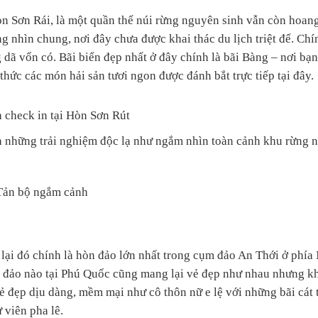
n Sơn Rái, là một quần thể núi rừng nguyên sinh vẫn còn hoang
g nhìn chung, nơi đây chưa được khai thác du lịch triệt để. Chí
dã vốn có. Bãi biển đẹp nhất ở đây chính là bãi Bàng – nơi bạn
hức các món hải sản tươi ngon được đánh bắt trực tiếp tại đây.
 check in tại Hòn Sơn Rút
 những trải nghiệm độc lạ như ngắm nhìn toàn cảnh khu rừng 
Tản bộ ngắm cảnh
lại đó chính là hòn đảo lớn nhất trong cụm đảo An Thới ở phí
òn đảo nào tại Phú Quốc cũng mang lại vẻ đẹp như nhau nhưng k
 đẹp dịu dàng, mềm mại như cô thôn nữ e lệ với những bãi cát 
 viên pha lê.