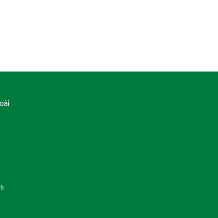
oài
nh