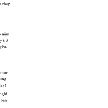
ều chợp
ảo nằm
y trở
yếu.
 chức
cũng
đây!
 nghỉ
 bạn