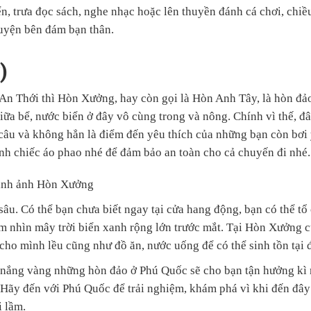
ển, trưa đọc sách, nghe nhạc hoặc lên thuyền đánh cá chơi, chi
huyện bên đám bạn thân.
)
An Thới thì Hòn Xưởng, hay còn gọi là Hòn Anh Tây, là hòn đ
ữa bể, nước biển ở đây vô cùng trong và nông. Chính vì thế, đâ
 câu và không hẳn là điểm đến yêu thích của những bạn còn bơi 
ình chiếc áo phao nhé để đảm bảo an toàn cho cả chuyến đi nhé.
ình ảnh Hòn Xưởng
âu. Có thể bạn chưa biết ngay tại cửa hang động, bạn có thể tổ
ắm nhìn mây trời biển xanh rộng lớn trước mắt. Tại Hòn Xưởng 
cho mình lều cũng như đồ ăn, nước uống để có thể sinh tồn tại 
, nắng vàng những hòn đảo ở Phú Quốc sẽ cho bạn tận hưởng kì
 Hãy đến với Phú Quốc để trải nghiệm, khám phá vì khi đến đây
i lầm.