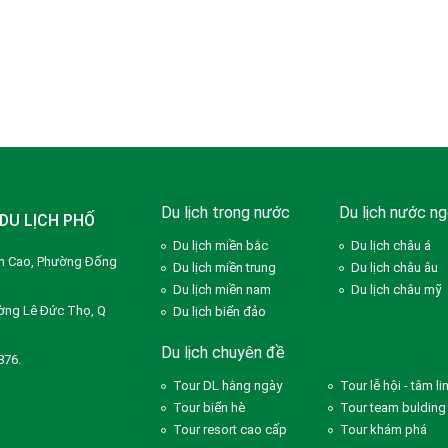
Du lịch trong nước
Du lịch nước ng
DU LỊCH PHỐ
Du lịch miền bắc
Du lịch châu á
ễn Cao, Phường Đống
Du lịch miền trung
Du lịch châu âu
Du lịch miền nam
Du lịch châu mỹ
ờng Lê Đức Thọ, Q
Du lịch biển đảo
Du lịch chuyên đề
876.
Tour DL hằng ngày
Tour lễ hội - tâm li
Tour biển hè
Tour team bulding
Tour resort cao cấp
Tour khám phá