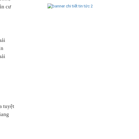
ân cư
hái
ìn
hải
a tuyệt
iang