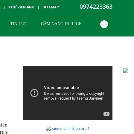
0974223363
G
THƯ VIỆN ẢNH
SITEMAP
TIN TỨC
CẨM NANG DU LỊCH
hiến
Thới,