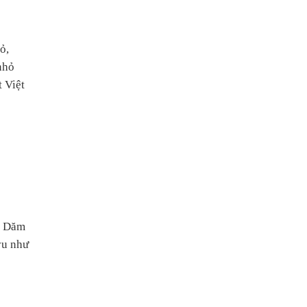
ỏ,
nhỏ
t Việt
òn Dăm
vu như