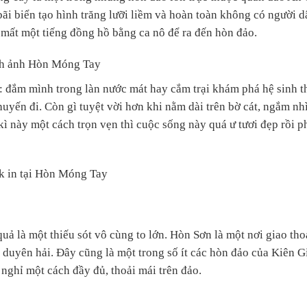
ãi biển tạo hình trăng lưỡi liềm và hoàn toàn không có người d
mất một tiếng đồng hồ bằng ca nô để ra đến hòn đảo.
h ảnh Hòn Móng Tay
ư: đắm mình trong làn nước mát hay cắm trại khám phá hệ sinh t
uyến đi. Còn gì tuyệt vời hơn khi nằm dài trên bờ cát, ngắm nh
 kì này một cách trọn vẹn thì cuộc sống này quá ư tươi đẹp rồi p
k in tại Hòn Móng Tay
 là một thiếu sót vô cùng to lớn. Hòn Sơn là một nơi giao tho
 duyên hải. Đây cũng là một trong số ít các hòn đảo của Kiên G
 nghỉ một cách đầy đủ, thoải mái trên đảo.