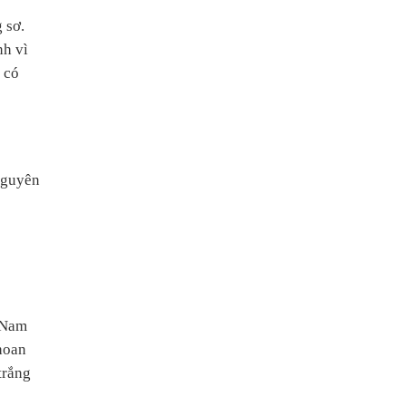
 sơ.
nh vì
 có
nguyên
a Nam
hoan
trắng