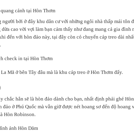
 quang cảnh tại Hòn Thơm
 người bởi ở đây khu dân cư với những ngôi nhà thấp mái tôn đ
 dừa cao vời vợi làm bạn cảm thấy như đang mang cả gia đình 
khi đến với hòn đảo này, tại đây còn có chuyến cáp treo dài nhấ
.
h check in tại Hòn Thơm
g La Mã ở bên Tây đâu mà là khu cáp treo ở Hòn Thơm đấy.
)
ây chắc hẳn sẽ là hòn đảo dành cho bạn, nhất định phải ghé H
hòn đảo ở Phú Quốc mà vẫn giữ được nét hoang sơ đến độ hoang 
 là Hòn Robinson.
ình ảnh Hòn Dăm