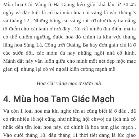
Mùa hoa Cải Vàng ở Hà Giang kéo giài khá lâu từ 30-45
ngày và đặc biệt là có hai mùa hoa cải vàng là vào tháng 3
và tháng 12 . Những bông cải vàng rực rỡ như thay tia nắng
tô điểm cho cái lạnh ở nơi đây . Có rất nhiều địa điểm mà ta
có thể chiêm ngưỡng được hoa đó chính là khu vực thung
lũng hoa Sủng Là, Cổng trời Quảng Bạ hay đơn giản chỉ là ở
các sườn đồi, các mỏm đá hay những ngôi nhà cổ kính.
Mảnh đất này vẫn luôn giữu cho mình một nét đẹp mộc mạc
giản dị, nhưng lại có vẻ ngoài kiên cường mạnh mẽ .
Hoa Cải vàng mọc ở sườn núi
4. Mùa hoa Tam Giác Mạch
Và còn 1 loài hoa mà khi nghe tên ai cũng biết là ở đâu , đã
có rất nhiều lễ hội cũng như những hội chwoj du lịch mà có
nhắc đến tên loài hoa này, đó chính là hoa tam giác mạch .
Vào cuối tháng 10, đầu tháng 11 thời tiết đang là lúc giao