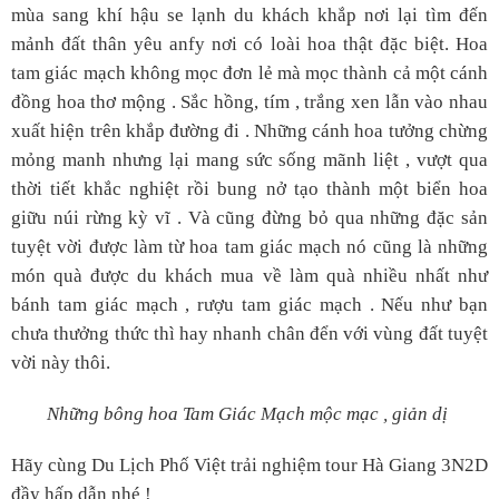
mùa sang khí hậu se lạnh du khách khắp nơi lại tìm đến
mảnh đất thân yêu anfy nơi có loài hoa thật đặc biệt. Hoa
tam giác mạch không mọc đơn lẻ mà mọc thành cả một cánh
đồng hoa thơ mộng . Sắc hồng, tím , trắng xen lẫn vào nhau
xuất hiện trên khắp đường đi . Những cánh hoa tưởng chừng
mỏng manh nhưng lại mang sức sống mãnh liệt , vượt qua
thời tiết khắc nghiệt rồi bung nở tạo thành một biển hoa
giữu núi rừng kỳ vĩ . Và cũng đừng bỏ qua những đặc sản
tuyệt vời được làm từ hoa tam giác mạch nó cũng là những
món quà được du khách mua về làm quà nhiều nhất như
bánh tam giác mạch , rượu tam giác mạch . Nếu như bạn
chưa thưởng thức thì hay nhanh chân đển với vùng đất tuyệt
vời này thôi.
Những bông hoa Tam Giác Mạch mộc mạc , giản dị
Hãy cùng Du Lịch Phố Việt trải nghiệm tour Hà Giang 3N2D
đầy hấp dẫn nhé !