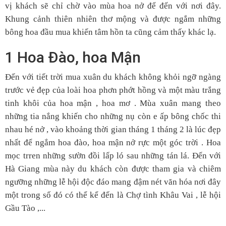
vị khách sẽ chỉ chờ vào mùa hoa nở để đến với nơi đây.
Khung cảnh thiên nhiên thơ mộng và được ngắm những
bông hoa đầu mua khiến tâm hồn ta cũng cảm thấy khác lạ.
1 Hoa Đào, hoa Mận
Đến với tiết trời mua xuân du khách không khỏi ngỡ ngàng
trước vẻ đẹp của loài hoa phơn phớt hồng và một màu trắng
tinh khôi của hoa mận , hoa mơ . Mùa xuân mang theo
những tia nắng khiến cho những nụ còn e ấp bông chốc thi
nhau hé nở , vào khoảng thời gian tháng 1 tháng 2 là lúc đẹp
nhất để ngắm hoa đào, hoa mận nở rực một góc trời . Hoa
mọc trren những sườn đồi lấp ló sau những tán lá. Đến với
Hà Giang mùa này du khách còn được tham gia và chiêm
ngưỡng những lễ hội độc đáo mang đậm nét văn hóa nơi đây
một trong số đó có thể kể đến là Chợ tình Khâu Vai , lễ hội
Gầu Tào ,...