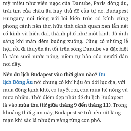
mỹ miều như viên ngọc của Danube, Paris đông âu,
trái tim của châu âu hay thủ đô của tự do. Budapest
Hungary nổi tiếng với lối kiến trúc cổ kính cùng
phong cảnh nên thơ, hữu tình cảnh quan xen lẫn nét
cổ kính và hiện đại, thành phố như một kinh đô ánh
sáng khi màn đêm buông xuống. Cũng có những lễ
hội, rồi đi thuyền ăn tối trên sông Danube và đặc biệt
là tắm suối nước nóng, niềm tự hào của người dân
nơi đây.
Nên du lịch Budapest vào thời gian nào?
Du
lịch Đông Âu
nói chung có khí hậu ôn đới lục địa, với
mùa đông lạnh khô, có tuyết rơi, còn mùa hè nóng và
mưa nhiều. Thời điểm đẹp nhất để du lịch Budapest
là vào
mùa thu (từ giữa tháng 9 đến tháng 11)
. Trong
khoảng thời gian này, Budapest sẽ trở nên rất lãng
mạn khi sắc lá nhuộm vàng từng con phố.