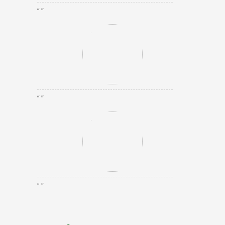
“ ”
“ ”
“ ”