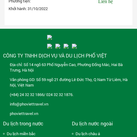
Phương tiện:
Liên hệ
Khởi hành:
31/10/2022
Đặt tour
CÔNG TY TNHH DỊCH VỤ VÀ DU LỊCH PHỐ VIỆT
Địa chỉ: Số 14 ngõ 63 Phố Nguyễn Cao, Phường Đống Mác, Hai Bà
Trưng, Hà Nội
Văn phòng GD: Số 59 ngõ 21 đường Lê Đức Thọ, Q Nam Từ Liêm, Hà
Nội, Việt Nam
(+84) 24 32 32 1866/ 024 32 32 1876.
info@phoviettravel.vn
phoviettravel.vn
Du lịch trong nước
Du lịch nước ngoài
Du lịch miền bắc
Du lịch châu á