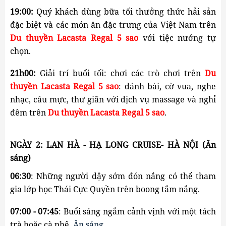
19:00:
 Quý khách dùng bữa tối thưởng thức hải sản 
đặc biệt và các món ăn đặc trưng của Việt Nam trên 
Du thuyền Lacasta Regal 5 sao
 với tiệc nướng tự 
chọn.
21h00:
 Giải trí buổi tối: chơi các trò chơi trên 
Du
thuyền Lacasta Regal 5 sao
: đánh bài, cờ vua, nghe 
nhạc, câu mực, thư giãn với dịch vụ massage và nghỉ 
đêm trên 
Du thuyền Lacasta Regal 5 sao
.
NGÀY 2: LAN HÀ - HẠ LONG CRUISE- HÀ NỘI (Ăn 
sáng)
06:30
: Những người dậy sớm đón nắng có thể tham 
gia lớp học Thái Cực Quyền trên boong tắm nắng.
07:00 - 07:45
: 
Buổi sáng ngắm cảnh vịnh với một tách
trà hoặc cà phê.
Ăn sáng.