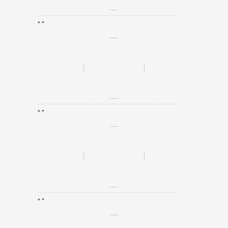
“ ”
“ ”
“ ”