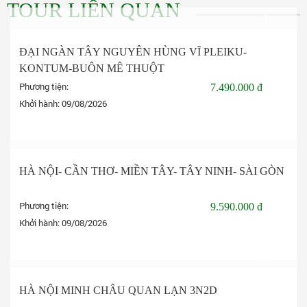
TOUR LIÊN QUAN
ĐẠI NGÀN TÂY NGUYÊN HÙNG VĨ PLEIKU-
KONTUM-BUÔN MÊ THUỘT
Phương tiện:
7.490.000 đ
Khởi hành:
09/08/2026
Đặt tour
HÀ NỘI- CẦN THƠ- MIỀN TÂY- TÂY NINH- SÀI GÒN
Phương tiện:
9.590.000 đ
Khởi hành:
09/08/2026
Đặt tour
-5%
HÀ NỘI MINH CHÂU QUAN LẠN 3N2D