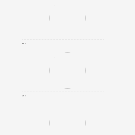
“ ”
“ ”