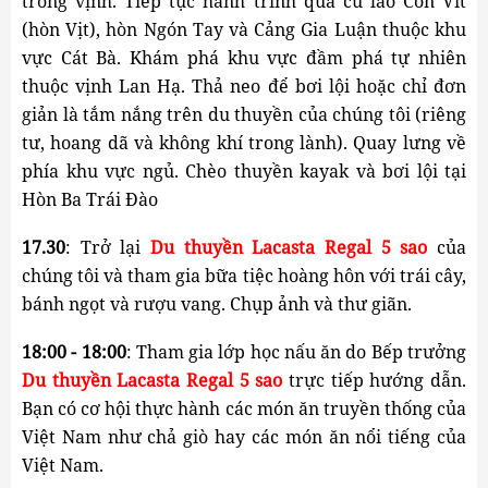
trong vịnh. 
Tiếp tục hành trình qua cù lao Con Vít
(hòn Vịt), hòn Ngón Tay và Cảng Gia Luận thuộc khu
vực Cát Bà.
Khám phá khu vực đầm phá tự nhiên
thuộc vịnh Lan Hạ. Thả neo để bơi lội hoặc chỉ đơn
giản là tắm nắng trên du thuyền của chúng tôi (riêng
tư, hoang dã và không khí trong lành).
Quay lưng về
phía khu vực ngủ.
Chèo thuyền kayak và bơi lội tại
Hòn Ba Trái Đào
17.30
: Trở lại 
Du thuyền Lacasta Regal 5 sao
 của 
chúng tôi và tham gia bữa tiệc hoàng hôn với trái cây, 
bánh ngọt và rượu vang. Chụp ảnh và thư giãn.
18:00 - 18:00
: Tham gia lớp học nấu ăn do Bếp trưởng
Du thuyền Lacasta Regal 5 sao
 trực tiếp hướng dẫn. 
Bạn có cơ hội thực hành các món ăn truyền thống của 
Việt Nam như chả giò hay các món ăn nổi tiếng của 
Việt Nam.