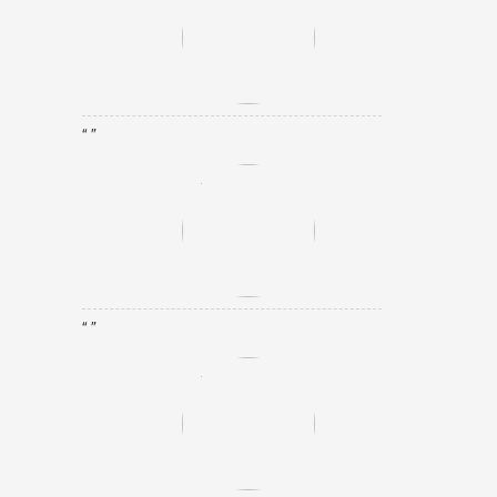
“ ”
“ ”