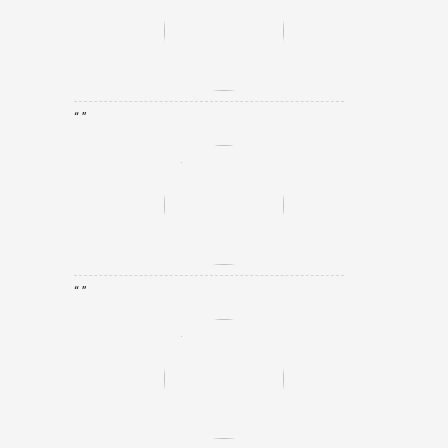
“ ”
“ ”