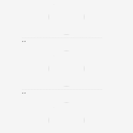
“ ”
“ ”