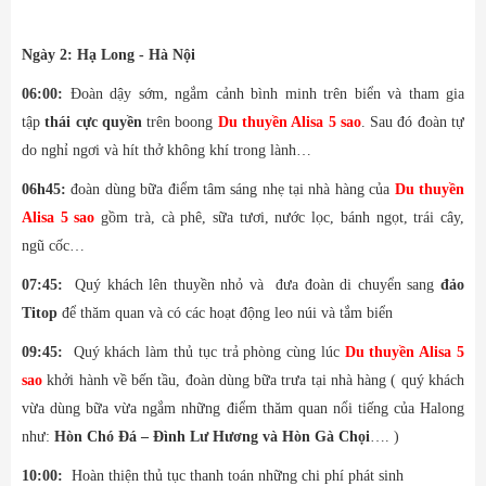
Ngày 2: Hạ Long - Hà Nội
06:00:
Đoàn dậy sớm, ngắm cảnh bình minh trên biển và tham gia
tập
thái cực quyền
trên boong
Du thuyền Alisa 5 sao
. Sau đó đoàn tự
do nghỉ ngơi và hít thở không khí trong lành…
06h45:
đoàn dùng bữa điểm tâm sáng nhẹ tại nhà hàng của
Du thuyền
Alisa 5 sao
gồm trà, cà phê, sữa tươi, nước lọc, bánh ngọt, trái cây,
ngũ cốc…
07:45:
Quý khách lên thuyền nhỏ và đưa đoàn di chuyển sang
đảo
Titop
để thăm quan và có các hoạt động leo núi và tắm biển
09:45:
Quý khách làm thủ tục trả phòng cùng lúc
Du thuyền Alisa 5
sao
khởi hành về bến tầu, đoàn dùng bữa trưa tại nhà hàng ( quý khách
vừa dùng bữa vừa ngắm những điểm thăm quan nổi tiếng của Halong
như:
Hòn Chó Đá – Đình Lư Hương và Hòn Gà Chọi
…. )
10:00:
Hoàn thiện thủ tục thanh toán những chi phí phát sinh