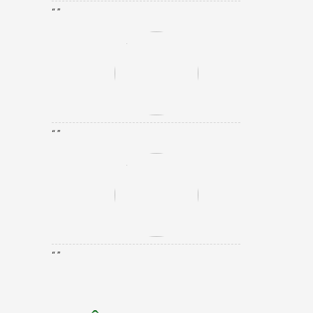
“ ”
“ ”
“ ”