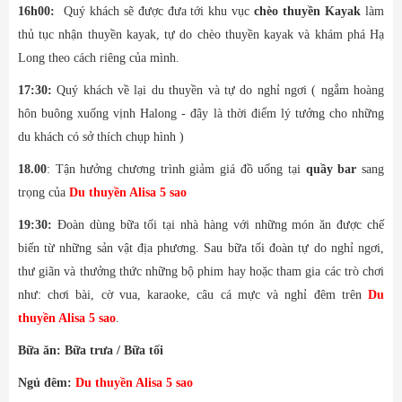
16h00:
Quý khách sẽ được đưa tới khu vục
chèo thuyền Kayak
làm
thủ tục nhận thuyền kayak, tự do chèo thuyền kayak và khám phá Hạ
Long theo cách riêng của mình.
17:30:
Quý khách về lại du thuyền và tự do nghỉ ngơi ( ngắm hoàng
hôn buông xuống vịnh Halong - đây là thời điểm lý tưởng cho những
du khách có sở thích chụp hình )
18.00
: Tận hưởng chương trình giảm giá đồ uống tại
quầy bar
sang
trọng của
Du thuyền Alisa 5 sao
19:30:
Đoàn dùng bữa tối tại nhà hàng với những món ăn được chế
biến từ những sản vật địa phương. Sau bữa tối đoàn tự do nghỉ ngơi,
thư giãn và thưởng thức những bộ phim hay hoặc tham gia các trò chơi
như: chơi bài, cờ vua, karaoke, câu cá mực và nghỉ đêm trên
Du
thuyền Alisa 5 sao
.
Bữa ăn: Bữa trưa / Bữa tối
Ngủ đêm:
Du thuyền Alisa 5 sao