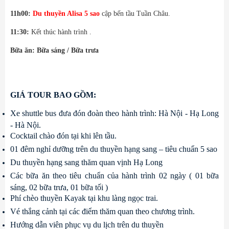
11h00:
Du thuyền Alisa 5 sao
cập bến tầu Tuần Châu.
11:30:
Kết thúc hành trình .
Bữa ăn: Bữa sáng / Bữa trưa
GIÁ TOUR BAO GỒM:
Xe shuttle bus đưa đón đoàn theo hành trình: Hà Nội - Hạ Long 
- Hà Nội.
Cocktail chào đón tại khi lên tầu.
01 đêm nghỉ dưỡng trên du thuyền hạng sang – tiêu chuẩn 5 sao
Du thuyền hạng sang thăm quan vịnh Hạ Long
Các bữa ăn theo tiêu chuẩn của hành trình 02 ngày ( 01 bữa 
sáng, 02 bữa trưa, 01 bữa tối )
Phí chèo thuyền Kayak tại khu làng ngọc trai.
Vé thắng cảnh tại các điểm thăm quan theo chương trình.
Hướng dẫn viên phục vụ du lịch trên du thuyền