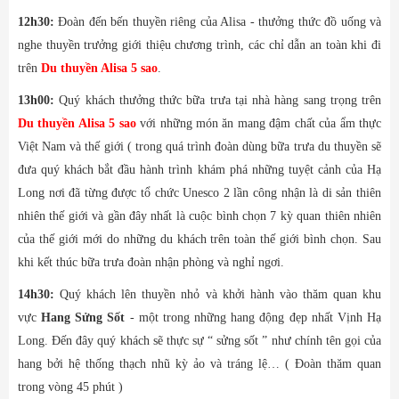
12h30:
Đoàn đến bến thuyền riêng của Alisa - thưởng thức đồ uống và
nghe thuyền trưởng giới thiệu chương trình, các chỉ dẫn an toàn khi đi
trên
Du thuyền Alisa 5 sao
.
13h00:
Quý khách thưởng thức bữa trưa tại nhà hàng sang trọng trên
Du thuyền Alisa 5 sao
với những món ăn mang đậm chất của ẩm thực
Việt Nam và thế giới ( trong quá trình đoàn dùng bữa trưa du thuyền sẽ
đưa quý khách bắt đầu hành trình khám phá những tuyệt cảnh của Hạ
Long nơi đã từng được tổ chức Unesco 2 lần công nhận là di sản thiên
nhiên thế giới và gần đây nhất là cuộc bình chọn 7 kỳ quan thiên nhiên
của thế giới mới do những du khách trên toàn thế giới bình chọn. Sau
khi kết thúc bữa trưa đoàn nhận phòng và nghỉ ngơi.
14h30:
Quý khách lên thuyền nhỏ và khởi hành vào thăm quan khu
vực
Hang Sửng Sốt
- một trong những hang động đẹp nhất Vịnh Hạ
Long. Đến đây quý khách sẽ thực sự “ sửng sốt ” như chính tên gọi của
hang bởi hệ thống thạch nhũ kỳ ảo và tráng lệ… ( Đoàn thăm quan
trong vòng 45 phút )