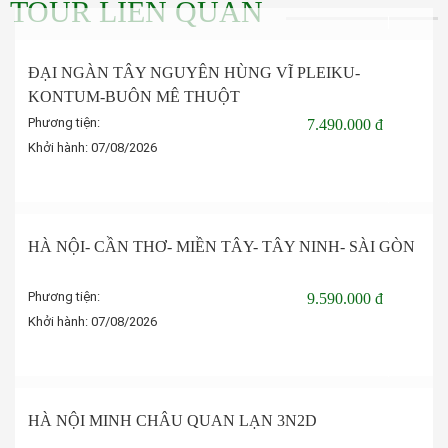
TOUR LIÊN QUAN
ĐẠI NGÀN TÂY NGUYÊN HÙNG VĨ PLEIKU-
KONTUM-BUÔN MÊ THUỘT
Phương tiện:
7.490.000 đ
Khởi hành:
07/08/2026
Đặt tour
HÀ NỘI- CẦN THƠ- MIỀN TÂY- TÂY NINH- SÀI GÒN
Phương tiện:
9.590.000 đ
Khởi hành:
07/08/2026
Đặt tour
-5%
HÀ NỘI MINH CHÂU QUAN LẠN 3N2D