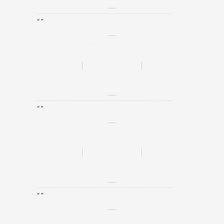
“ ”
“ ”
“ ”