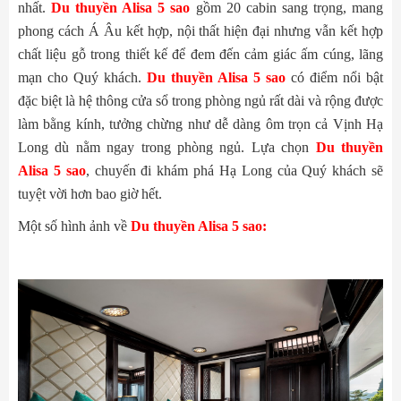
nhất.
Du thuyền Alisa 5 sao
gồm 20 cabin sang trọng, mang
phong cách Á Âu kết hợp, nội thất hiện đại nhưng vẫn kết hợp
chất liệu gỗ trong thiết kế để đem đến cảm giác ấm cúng, lãng
mạn cho Quý khách.
Du thuyền Alisa 5 sao
có điểm nổi bật
đặc biệt là hệ thông cửa sổ trong phòng ngủ rất dài và rộng được
làm bằng kính, tưởng chừng như dễ dàng ôm trọn cả Vịnh Hạ
Long dù nằm ngay trong phòng ngủ. Lựa chọn
Du thuyền
Alisa 5 sao
, chuyến đi khám phá Hạ Long của Quý khách sẽ
tuyệt vời hơn bao giờ hết.
Một số hình ảnh về
Du thuyền Alisa 5 sao: