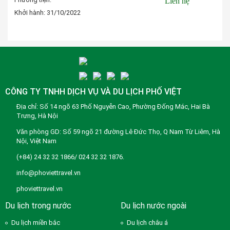
Liên hệ
Khởi hành:
31/10/2022
Đặt tour
CÔNG TY TNHH DỊCH VỤ VÀ DU LỊCH PHỐ VIỆT
Địa chỉ: Số 14 ngõ 63 Phố Nguyễn Cao, Phường Đống Mác, Hai Bà
Trưng, Hà Nội
Văn phòng GD: Số 59 ngõ 21 đường Lê Đức Thọ, Q Nam Từ Liêm, Hà
Nội, Việt Nam
(+84) 24 32 32 1866/ 024 32 32 1876.
info@phoviettravel.vn
phoviettravel.vn
Du lịch trong nước
Du lịch nước ngoài
Du lịch miền bắc
Du lịch châu á