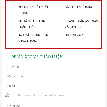
DỊCH VỤ UY TÍN CHẤT
ĐẶT TOUR DỄ DÀNG
LƯỢNG
ƯU ĐÃI KHÁCH HÀNG
THANH TOÁN AN TOÀN
THÂN THIẾT
VÀ TIỆN LỢI
BẢO MẬT THÔNG TIN
HỖ TRỢ 24/7
KHÁCH HÀNG
NHẬN XÉT VÀ THẢO LUẬN
Bấm vào nút bên cạnh để làm mới