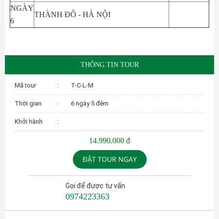
NGÀY
THÀNH ĐÔ - HÀ NỘI
6
THÔNG TIN TOUR
Mã tour
:
T-C-L-M
Thời gian
:
6 ngày 5 đêm
Khởi hành
:
14.990.000 đ
ĐẶT TOUR NGAY
Gọi để được tư vấn
0974223363