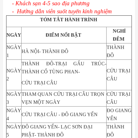
- Khách sạn 4-5 sao địa phương
-  Hướng dẫn viên suốt tuyến kinh nghiệm 
TÓM TẮT HÀNH TRÌNH
NGHỈ
NGÀY
ĐIỂM NỔI BẬT
ĐÊM
NGÀY
THÀNH
HÀ NỘI- THÀNH ĐÔ
1
ĐÔ
THÀNH ĐÔ-TRẠI GẤU TRÚC-
NGÀY
CỬU TRẠI
THÀNH CỔ TÙNG PHAN-
2
CÂU
CỬU TRẠI CÂU
NGÀY
THAM QUAN CỬU TRẠI CÂU TRỌN
CỬU TRẠI
3
VẸN MỘT NGÀY
CÂU
NGÀY
ĐO GIANG
CỬU TRẠI CÂU - ĐÔ GIANG YẾN
4
YẾN
NGÀY
ĐÔ GIANG YẾN- LẠC SƠN ĐẠI
THÀNH
5
PHẬT- THÀNH ĐÔ
ĐÔ