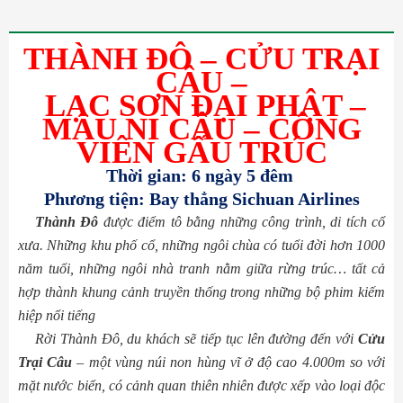
THÀNH ĐÔ – CỬU TRẠI
CÂU –
LẠC SƠN ĐẠI PHẬT –
MÂU NI CÂU – CÔNG
VIÊN GẤU TRÚC
Thời gian: 6 ngày 5 đêm
Phương tiện: Bay thẳng Sichuan Airlines
Thành Đô
được điểm tô bằng những công trình, di tích cổ
xưa. Những khu phố cổ, những ngôi chùa có tuổi đời hơn 1000
năm tuổi, những ngôi nhà tranh nằm giữa rừng trúc… tất cả
hợp thành khung cảnh truyền thống trong những bộ phim kiếm
hiệp nổi tiếng
Rời Thành Đô, du khách sẽ tiếp tục lên đường đến với
Cửu
Trại Câu
– một vùng núi non hùng vĩ ở độ cao 4.000m so với
mặt nước biển, có cảnh quan thiên nhiên được xếp vào loại độc