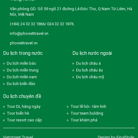
Văn phòng GD: Số 59 ngõ 21 đường Lê Đức Thọ, Q Nam Từ Liêm, Hà
Nội, Việt Nam
(+84) 24 32 32 1866/ 024 32 32 1876.
info@phoviettravel.vn
phoviettravel.vn
Du lịch trong nước
Du lịch nước ngoài
Du lịch miền bắc
Du lịch châu á
Du lịch miền trung
Du lịch châu âu
Du lịch miền nam
Du lịch châu mỹ
Du lịch biển đảo
Du lịch chuyên đề
Tour DL hằng ngày
Tour lễ hội - tâm linh
Tour biển hè
Tour team bulding
Tour resort cao cấp
Tour khám phá
Vietstreet Travel
Design by FinalStyle.