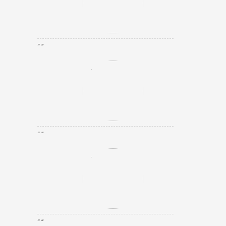
“ ”
“ ”
“ ”