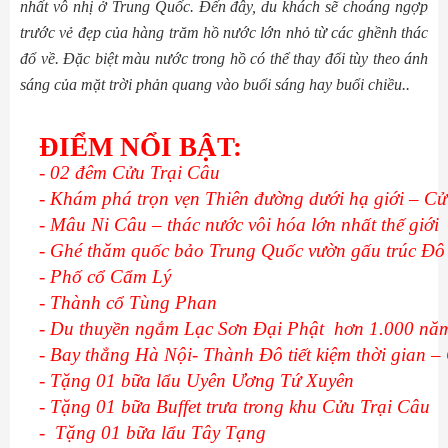
nhất vô nhị ở Trung Quốc. Đến đây, du khách sẽ choáng ngợp
trước vẻ đẹp của hàng trăm hồ nước lớn nhỏ từ các ghềnh thác
đổ về. Đặc biệt màu nước trong hồ có thể thay đổi tùy theo ánh
sáng của mặt trời phản quang vào buổi sáng hay buổi chiều..
ĐIỂM NỔI BẬT:
- 02 đêm Cửu Trại Câu
- Khám phá trọn vẹn Thiên đường dưới hạ giới – C
- Mâu Ni Câu – thác nước vôi hóa lớn nhất thế giới
- Ghé thăm quốc bảo Trung Quốc vườn gấu trúc Đô
- Phố cổ Cẩm Lý
- Thành cổ Tùng Phan
- Du thuyền ngắm Lạc Sơn Đại Phật  hơn 1.000 năm
- Bay thẳng Hà Nội- Thành Đô tiết kiệm thời gian –
- Tặng 01 bữa lẩu Uyên Ương Tứ Xuyên
- Tặng 01 bữa Buffet trưa trong khu Cửu Trại Câu
-  Tặng 01 bữa lẩu Tây Tạng 