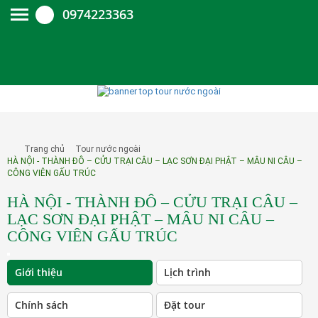
0974223363
Trang chủ
Tour nước ngoài
HÀ NỘI - THÀNH ĐÔ – CỬU TRẠI CÂU – LẠC SƠN ĐẠI PHẬT – MÂU NI CÂU –
CÔNG VIÊN GẤU TRÚC
HÀ NỘI - THÀNH ĐÔ – CỬU TRẠI CÂU –
LẠC SƠN ĐẠI PHẬT – MÂU NI CÂU –
CÔNG VIÊN GẤU TRÚC
Giới thiệu
Lịch trình
Chính sách
Đặt tour