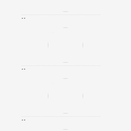
“ ”
“ ”
“ ”