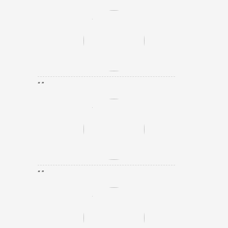
“ ”
“ ”