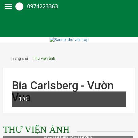
0974223363
Trang chủ
Thư viện ảnh
Bia Carlsberg - Vườn
Vua
1
/0
THƯ VIỆN ẢNH
Bắc Hà mùa Oải Hương