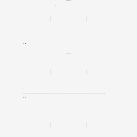
“ ”
“ ”