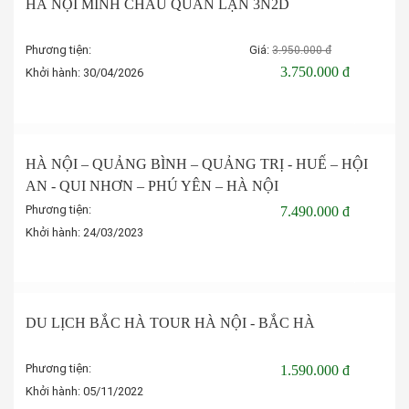
-5%
HÀ NỘI MINH CHÂU QUAN LẠN 3N2D
Phương tiện:
Giá:
3.950.000 đ
3.750.000 đ
Khởi hành:
30/04/2026
Đặt tour
HÀ NỘI – QUẢNG BÌNH – QUẢNG TRỊ - HUẾ – HỘI
AN - QUI NHƠN – PHÚ YÊN – HÀ NỘI
Phương tiện:
7.490.000 đ
Khởi hành:
24/03/2023
Đặt tour
DU LỊCH BẮC HÀ TOUR HÀ NỘI - BẮC HÀ
Phương tiện:
1.590.000 đ
Khởi hành:
05/11/2022