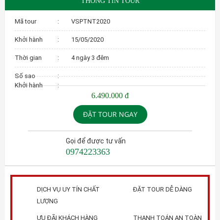
THÔNG TIN TOUR
Mã tour
:
VSPTNT2020
Khởi hành
:
15/05/2020
Thời gian
:
4 ngày 3 đêm
Số sao
:
Khởi hành
:
6.490.000 đ
ĐẶT TOUR NGAY
Gọi để được tư vấn
0974223363
DỊCH VỤ UY TÍN CHẤT
ĐẶT TOUR DỄ DÀNG
LƯỢNG
ƯU ĐÃI KHÁCH HÀNG
THANH TOÁN AN TOÀN