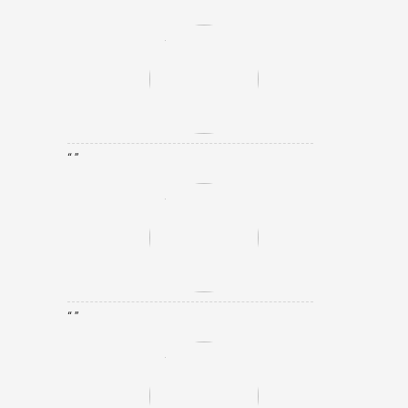
“ ”
“ ”