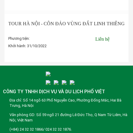
Đặt tour
TOUR HÀ NỘI - CÔN ĐẢO VÙNG ĐẤT LINH THIÊNG
Phương tiện:
Liên hệ
Khởi hành:
31/10/2022
Đặt tour
CÔNG TY TNHH DỊCH VỤ VÀ DU LỊCH PHỐ VIỆT
Địa chỉ: Số 14 ngõ 63 Phố Nguyễn Cao, Phường Đống Mác, Hai Bà
Trưng, Hà Nội
Văn phòng GD: Số 59 ngõ 21 đường Lê Đức Thọ, Q Nam Từ Liêm, Hà
Nội, Việt Nam
(+84) 24 32 32 1866/ 024 32 32 1876.