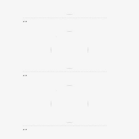
“ ”
“ ”
“ ”