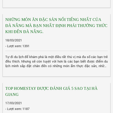
lưu lại cho mình những khoảnh khắc thật đẹp tại nơi đây. Vậy hãy cùng
tôi điểm qua một số cung đường phượng tím nở rộ tại Đà Lạt nhé!
NHỮNG MÓN ĂN ĐẶC SẢN NỔI TIẾNG NHẤT CỦA
ĐÀ NẴNG MÀ BẠN NHẤT ĐỊNH PHẢI THƯỞNG THỨC
KHI ĐẾN ĐÀ NẴNG.
18/03/2021
- Lượt xem: 1391
Tự đi du lịch để khám phá là một điều rất thú vị mà đa số các bạn trẻ
đều thích. Nhưng sẽ còn tuyệt vời hơn là các bạn biết được điểm du
lịch mình sắp đặt chân đến có những món ẩm thực đặc sản, những
món ăn vặt vô cùng ngon phải không nào. Hãy xem hết bài viết này tôi
sẽ giới thiệu các món ăn đặc sản và món ăn vặt ngon nhất của Đà
Nẵng cho các bạn, để khi các bạn đến Đà Nẵng bạn sẽ biết ...
TOP HOMESTAY ĐƯỢC ĐÁNH GIÁ 5 SAO TẠI HÀ
GIANG
17/03/2021
- Lượt xem: 1187