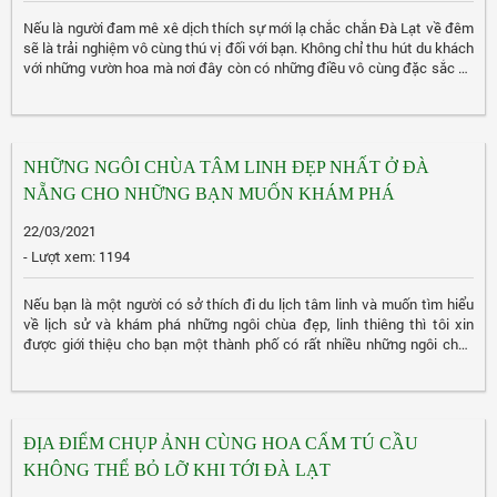
Nếu là người đam mê xê dịch thích sự mới lạ chắc chắn Đà Lạt về đêm
sẽ là trải nghiệm vô cùng thú vị đối với bạn. Không chỉ thu hút du khách
với những vườn hoa mà nơi đây còn có những điều vô cùng đặc sắc về
đêm. Như Chợ đêm Đà Lạt, Quảng trường Lâm Viên, Thung lũng đèn vô
cùng lấp lánh… Để cảm nhận hết được cái thơ của Đà Lạt thì đừng bỏ
qua bài viết này nhé!
NHỮNG NGÔI CHÙA TÂM LINH ĐẸP NHẤT Ở ĐÀ
NẴNG CHO NHỮNG BẠN MUỐN KHÁM PHÁ
22/03/2021
- Lượt xem: 1194
Nếu bạn là một người có sở thích đi du lịch tâm linh và muốn tìm hiểu
về lịch sử và khám phá những ngôi chùa đẹp, linh thiêng thì tôi xin
được giới thiệu cho bạn một thành phố có rất nhiều những ngôi chùa
đẹp mà bên cạnh đó lại rất linh thiêng và được nhiều người đi du lịch
cho vào danh sách những ngôi chùa không thể bỏ qua. Hãy cùng tôi
khám phá những ngôi chùa này nhé.
ĐỊA ĐIỂM CHỤP ẢNH CÙNG HOA CẨM TÚ CẦU
KHÔNG THỂ BỎ LỠ KHI TỚI ĐÀ LẠT