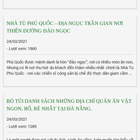
NHÀ TÙ PHÚ QUỐC – ĐỊA NGỤC TRẦN GIAN NƠI
THIÊN ĐƯỜNG ĐẢO NGỌC
24/03/2021
- Lượt xem: 1860
Phú Quốc được mệnh danh là hòn “đảo ngọc”, nơi có nhiều món ăn non,
Nhưng có lẽ nơi thu hút du khách đến thăm nhiều nhất chính là Nhà Tù
Phú Quốc - nơi các chiến sĩ cộng sản bị chế độ thực dân giam cầm và
tra tấn dã man.
BỎ TÚI DANH SÁCH NHỮNG ĐỊA CHỈ QUÁN ĂN VẶT
NGON, BỔ, RẺ NHẤT TẠI ĐÀ NẴNG.
24/03/2021
- Lượt xem: 1289
Là một người đam mê với du lịch, sành ăn uống, luôn muốn tìm hiểu về