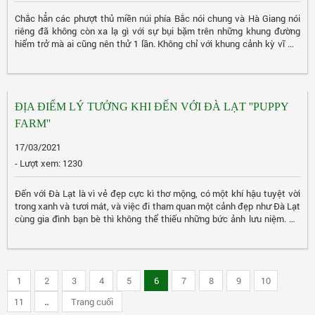
Chắc hẳn các phượt thủ miền núi phía Bắc nói chung và Hà Giang nói
riêng đã không còn xa lạ gì với sự bụi bặm trên những khung đường
hiểm trở mà ai cũng nên thử 1 lần. Không chỉ với khung cảnh kỳ vĩ mà
những điểm dừng chân để nghỉ ngơi sau một chặng đường dài vất vả
cũng khiến du khách thấy thích thú. Để có thể trải nghiệm trọn vẹn
chuyến đi này hãy cùng điểm qua 5 homstay Hà Giang dành ...
ĐỊA ĐIỂM LÝ TƯỞNG KHI ĐẾN VỚI ĐÀ LẠT ''PUPPY
FARM''
17/03/2021
- Lượt xem: 1230
Đến với Đà Lạt là vì vẻ đẹp cực kì thơ mộng, có một khí hậu tuyệt vời
trong xanh và tươi mát, và việc đi tham quan một cảnh đẹp như Đà Lạt
cùng gia đình bạn bè thì không thể thiếu những bức ảnh lưu niệm. Để
lưu giữ lại khoảnh khắc vui vẻ hạnh phúc cùng gia đình tại đó, và chắc
chắn đó sẽ là những bức ảnh kỉ niệm khó quên vì cảnh đẹp của Đà Lạt
mang tới cho bức ảnh của bạn, sau đây tôi sẽ...
1
2
3
4
5
6
7
8
9
10
11
..
Trang cuối