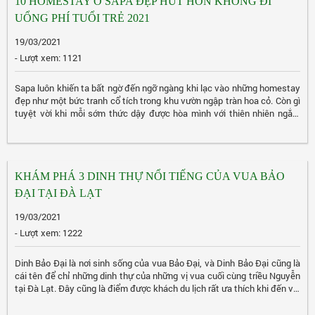
10 HOMESTAY Ở SAPA ĐẸP HÚT HỒN KHÔNG ĐI
UỔNG PHÍ TUỔI TRẺ 2021
19/03/2021
- Lượt xem: 1121
Sapa luôn khiến ta bất ngờ đến ngỡ ngàng khi lạc vào những homestay
đẹp như một bức tranh cổ tích trong khu vườn ngập tràn hoa cỏ. Còn gì
tuyệt vời khi mỗi sớm thức dậy được hòa mình với thiên nhiên ngắm
những thửa ruộng bậc thang trùng trùng lớp lớp qua khung cửa sổ.
Không những vậy khi ở đây sẽ mang lại cảm giác ấm cúng, tiện nghi
như chính ngôi nhà của mình quây quần bên gia đình hoặc...
KHÁM PHÁ 3 DINH THỰ NỔI TIẾNG CỦA VUA BẢO
ĐẠI TẠI ĐÀ LẠT
19/03/2021
- Lượt xem: 1222
Dinh Bảo Đại là nơi sinh sống của vua Bảo Đại, và Dinh Bảo Đại cũng là
cái tên để chỉ những dinh thự của những vị vua cuối cùng triều Nguyễn
tại Đà Lạt. Đây cũng là điểm được khách du lịch rất ưa thích khi đến với
Đà Lạt, nơi đây có kiến trúc cổ nhưng vẫn toát ra cái nét sang trọng. Và
sau đây hãy cùng khám phá nơi đây cùng tôi nhé.