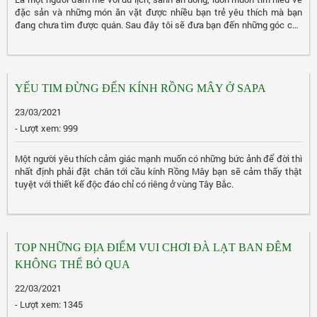
đặc sản và những món ăn vặt được nhiều bạn trẻ yêu thích mà bạn
đang chưa tìm được quán. Sau đây tôi sẽ đưa bạn đến những góc của
thành phố Đà Nẵng, nơi hội tụ những món ăn vặt nức tiếng của Đà Nẵng
thu hút giới trẻ mà bạn nên bỏ túi trước khi đến với Đà Nẵng.
YẾU TIM ĐỪNG ĐẾN KÍNH RỒNG MÂY Ở SAPA
23/03/2021
- Lượt xem: 999
Một người yêu thích cảm giác mạnh muốn có những bức ảnh để đời thì
nhất định phải đặt chân tới cầu kính Rồng Mây bạn sẽ cảm thấy thật
tuyệt với thiết kế độc đáo chỉ có riêng ở vùng Tây Bắc.
TOP NHỮNG ĐỊA ĐIỂM VUI CHƠI ĐÀ LẠT BAN ĐÊM
KHÔNG THỂ BỎ QUA
22/03/2021
- Lượt xem: 1345