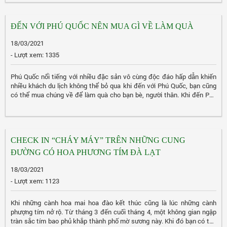
ĐẾN VỚI PHÚ QUỐC NÊN MUA GÌ VỀ LÀM QUÀ
18/03/2021
- Lượt xem: 1335
Phú Quốc nổi tiếng với nhiều đặc sản vô cùng độc đáo hấp dẫn khiến
nhiều khách du lịch không thể bỏ qua khi đến với Phú Quốc, bạn cũng
có thể mua chúng về để làm quà cho bạn bè, người thân. Khi đến Phú
Quốc nhất định bạn không thể bỏ lỡ những đặc sản này nhé.
CHECK IN “CHÁY MÁY” TRÊN NHỮNG CUNG
ĐƯỜNG CÓ HOA PHƯƠNG TÍM ĐÀ LẠT
18/03/2021
- Lượt xem: 1123
Khi những cành hoa mai hoa đào kết thúc cũng là lúc những cành
phượng tím nở rộ. Từ tháng 3 đến cuối tháng 4, một không gian ngập
tràn sắc tím bao phủ khắp thành phố mờ sương này. Khi đó bạn có thể