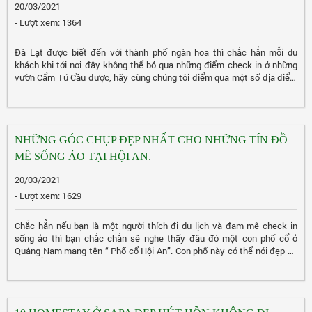
20/03/2021
- Lượt xem: 1364
Đà Lạt được biết đến với thành phố ngàn hoa thì chắc hẳn mỗi du
khách khi tới nơi đây không thể bỏ qua những điểm check in ở những
vườn Cẩm Tú Cầu được, hãy cùng chúng tôi điểm qua một số địa điểm
check in cùng hoa Cẩm Tú Cầu nhé!
NHỮNG GÓC CHỤP ĐẸP NHẤT CHO NHỮNG TÍN ĐỒ
MÊ SỐNG ẢO TẠI HỘI AN.
20/03/2021
- Lượt xem: 1629
Chắc hẳn nếu bạn là một người thích đi du lịch và đam mê check in
sống ảo thì bạn chắc chắn sẽ nghe thấy đâu đó một con phố cổ ở
Quảng Nam mang tên “ Phố cổ Hội An”. Con phố này có thể nói đẹp cả
ngày lẫn đêm vì lúc nào khi nhìn vào nó cũng mang một nét vừa cổ
kính, vừa thanh cao nhưng cũng vô cùng hiện thực toát nên một vẻ đẹp
gần gũi đối với mỗi du khách khi đặt chân đến Hội An. Mỗi kh...