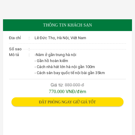
THÔNG TIN KHÁCH SẠN
Địa chỉ
:
Lê Đức Thọ, Hà Nội, Việt Nam
Số sao
:
Mô tả
:
-Nằm ở gần trung hà nội
- Gần hồ hoàn kiếm
- Cách nhà hát lớn hà nội gần 100m
- Cách sân bay quốc tế nội bài gần 35km
Giá từ:
880.000 đ
770.000
VNĐ/đêm
ĐẶT PHÒNG NGAY GIỮ GIÁ TỐT