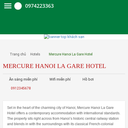
0974223363
Trang chủ
Hotels
Mercure Hanoi La Gare Hotel
MERCURE HANOI LA GARE HOTEL
Ăn sáng miễn phí
Wifi miễn phí
Hồ bơi
0912345678
Set in the heart of the charming city of Hanoi, Mercure Hanoi La Gare
Hotel offers a contemporary accommodation with international standards.
The property sits right across from Hanoi’s historic central railway station
and blends in with the surroundings with its classical French-colonial