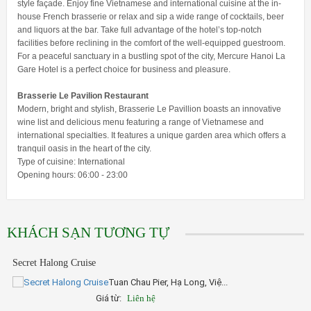
style façade. Enjoy fine Vietnamese and international cuisine at the in-
house French brasserie or relax and sip a wide range of cocktails, beer
and liquors at the bar. Take full advantage of the hotel’s top-notch
facilities before reclining in the comfort of the well-equipped guestroom.
For a peaceful sanctuary in a bustling spot of the city, Mercure Hanoi La
Gare Hotel is a perfect choice for business and pleasure.
Brasserie Le Pavilion Restaurant
Modern, bright and stylish, Brasserie Le Pavillion boasts an innovative
wine list and delicious menu featuring a range of Vietnamese and
international specialties. It features a unique garden area which offers a
tranquil oasis in the heart of the city.
Type of cuisine: International
Opening hours: 06:00 - 23:00
KHÁCH SẠN TƯƠNG TỰ
Secret Halong Cruise
Tuan Chau Pier, Hạ Long, Việ...
Giá từ:
Liên hệ