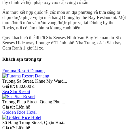
tùy chỉnh và liệu pháp oxy cao cấp cũng có sẵn.
Ẩm thực kết hợp quốc tế, các món ăn địa phương và bữa sáng tự
chọn được phục vụ tại nhà hàng Dining by the Bay Restaurant. Một
thực đơn 6 món và rượu vang được phục vụ tại Dining by the
Rocks, nơi có tầm nhìn ra khung cảnh biển.
Quý khách có thể đi tới Six Senses Ninh Van Bay Vietnam từ Six
Senses Hideaway Lounge ở Thành phố Nha Trang, cách Sân bay
Cam Ranh 1 giờ lái xe.
Khách sạn tương tự
Furama Resort Danang
Truong Sa Street, Khue My Ward...
Giá từ:
880.000 đ
Sea Star Resort
Truong Phap Street, Quang Phu,...
Giá từ:
Liên hệ
Golden Rice Hotel
36 Hang Trong Street, Quận Hoà...
Giá từ:
Liên hệ