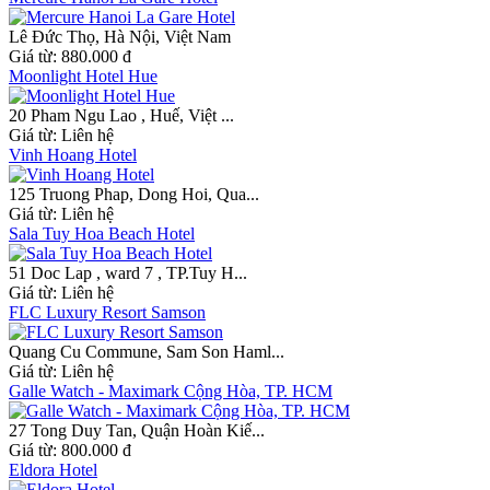
Lê Đức Thọ, Hà Nội, Việt Nam
Giá từ:
880.000 đ
Moonlight Hotel Hue
20 Pham Ngu Lao , Huế, Việt ...
Giá từ:
Liên hệ
Vinh Hoang Hotel
125 Truong Phap, Dong Hoi, Qua...
Giá từ:
Liên hệ
Sala Tuy Hoa Beach Hotel
51 Doc Lap , ward 7 , TP.Tuy H...
Giá từ:
Liên hệ
FLC Luxury Resort Samson
Quang Cu Commune, Sam Son Haml...
Giá từ:
Liên hệ
Galle Watch - Maximark Cộng Hòa, TP. HCM
27 Tong Duy Tan, Quận Hoàn Kiế...
Giá từ:
800.000 đ
Eldora Hotel