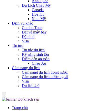
Anh Quốc
Du Lịch Châu Mỹ
Canada
Hoa Kỳ
Nam Mỹ
Dịch vụ khác
Combo Tour
Đặt vé máy bay
Đặt ô tô
Visa
Tin tức
Tin tức du lịch
Kỹ năng sinh tồn
Điểm đến an toàn
Châu Âu
Cẩm nang du lịch
Cẩm nang du lịch trong nước
Cẩm nang du lịch nước ngoài
Visa
Du lịch 4.0
Trang chủ