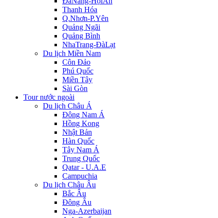
ĐàNẵng-HộiAn
Thanh Hóa
Q.Nhơn-P.Yên
Quảng Ngãi
Quảng Bình
NhaTrang-ĐàLạt
Du lịch Miền Nam
Côn Đảo
Phú Quốc
Miền Tây
Sài Gòn
Tour nước ngoài
Du lịch Châu Á
Đông Nam Á
Hồng Kong
Nhật Bản
Hàn Quốc
Tây Nam Á
Trung Quốc
Qatar - U.A.E
Campuchia
Du lịch Châu Âu
Bắc Âu
Đông Âu
Nga-Azerbaijan