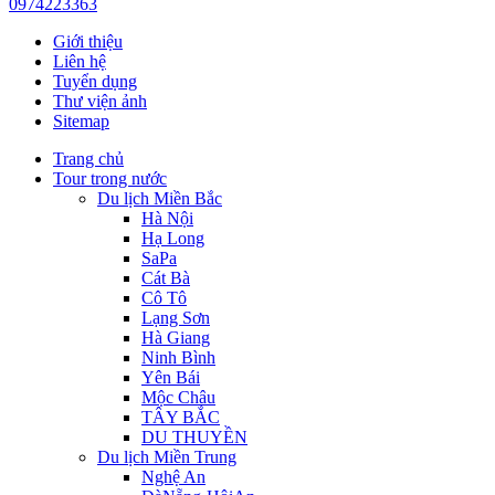
0974223363
Giới thiệu
Liên hệ
Tuyển dụng
Thư viện ảnh
Sitemap
Trang chủ
Tour trong nước
Du lịch Miền Bắc
Hà Nội
Hạ Long
SaPa
Cát Bà
Cô Tô
Lạng Sơn
Hà Giang
Ninh Bình
Yên Bái
Mộc Châu
TÂY BẮC
DU THUYỀN
Du lịch Miền Trung
Nghệ An