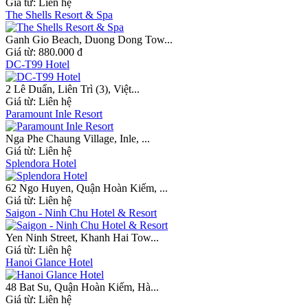
Giá từ:
Liên hệ
The Shells Resort & Spa
Ganh Gio Beach, Duong Dong Tow...
Giá từ:
880.000 đ
DC-T99 Hotel
2 Lê Duẩn, Liên Trì (3), Việt...
Giá từ:
Liên hệ
Paramount Inle Resort
Nga Phe Chaung Village, Inle, ...
Giá từ:
Liên hệ
Splendora Hotel
62 Ngo Huyen, Quận Hoàn Kiếm, ...
Giá từ:
Liên hệ
Saigon - Ninh Chu Hotel & Resort
Yen Ninh Street, Khanh Hai Tow...
Giá từ:
Liên hệ
Hanoi Glance Hotel
48 Bat Su, Quận Hoàn Kiếm, Hà...
Giá từ:
Liên hệ