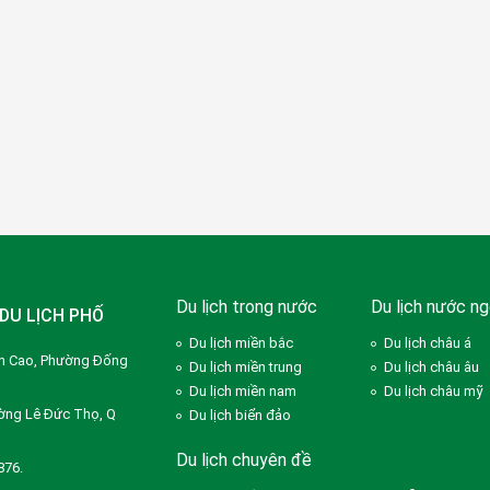
Du lịch trong nước
Du lịch nước ng
DU LỊCH PHỐ
Du lịch miền bắc
Du lịch châu á
ễn Cao, Phường Đống
Du lịch miền trung
Du lịch châu âu
Du lịch miền nam
Du lịch châu mỹ
ờng Lê Đức Thọ, Q
Du lịch biển đảo
Du lịch chuyên đề
876.