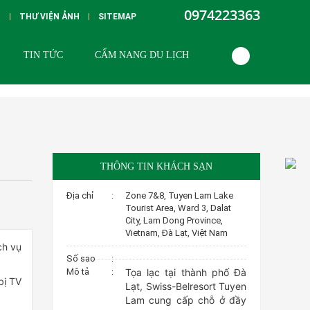
0974223363
G
THƯ VIỆN ẢNH
SITEMAP
TIN TỨC
CẨM NANG DU LỊCH
THÔNG TIN KHÁCH SẠN
Địa chỉ
:
Zone 7&8, Tuyen Lam Lake
Tourist Area, Ward 3, Dalat
City, Lam Dong Province,
Vietnam, Đà Lạt, Việt Nam
ch vụ
Số sao
:
Mô tả
:
Tọa lạc tại thành phố Đà
bị TV
Lạt, Swiss-Belresort Tuyen
Lam cung cấp chỗ ở đầy