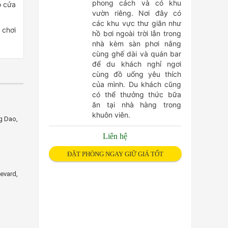
phong cách và có khu
ó cửa
vườn riêng. Nơi đây có
các khu vực thư giãn như
 chơi
hồ bơi ngoài trời lẫn trong
nhà kèm sàn phơi nắng
cùng ghế dài và quán bar
để du khách nghỉ ngơi
cùng đồ uống yêu thích
của mình. Du khách cũng
có thể thưởng thức bữa
ăn tại nhà hàng trong
Vietstar Resort & Spa
CenDeluxe Ho
khuôn viên.
g Dao,
Nui Thom, An Phu,
Tuy Hoà, Vi...
Liên hệ
Giá từ:
Liên hệ
ĐẶT PHÒNG NGAY GIỮ GIÁ TỐT
The Shells Resort & Spa
Moonlight Hot
evard,
Ganh Gio Beach,
Duong Dong Tow...
Giá từ:
880.000 đ