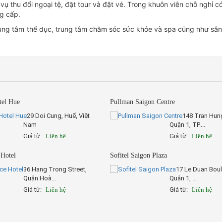
vụ thu đổi ngoại tệ, đặt tour và đặt vé. Trong khuôn viên chỗ nghỉ c
g cấp.
trung tâm thể dục, trung tâm chăm sóc sức khỏe và spa cũng như sân
tel Hue
Pullman Saigon Centre
29 Doi Cung, Huế, Việt
148 Tran Hun
Nam
Quận 1, TP....
Giá từ:
Liên hệ
Giá từ:
Liên hệ
 Hotel
Sofitel Saigon Plaza
36 Hang Trong Street,
17 Le Duan Boul
Quận Hoà...
Quận 1, ...
Giá từ:
Liên hệ
Giá từ:
Liên hệ