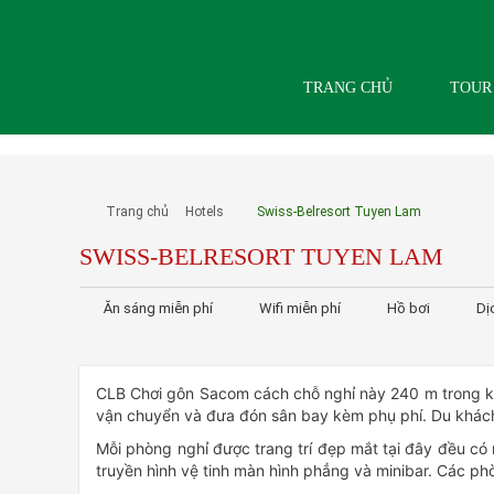
TRANG CHỦ
TOUR
Trang chủ
Hotels
Swiss-Belresort Tuyen Lam
SWISS-BELRESORT TUYEN LAM
Ăn sáng miễn phí
Wifi miễn phí
Hồ bơi
Dị
CLB Chơi gôn Sacom cách chỗ nghỉ này 240 m trong kh
vận chuyển và đưa đón sân bay kèm phụ phí. Du khách 
Mỗi phòng nghỉ được trang trí đẹp mắt tại đây đều có
truyền hình vệ tinh màn hình phẳng và minibar. Các ph