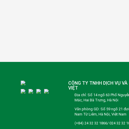
CÔNG TY TNHH DỊCH VỤ VÀ 
VIỆT
Địa chỉ: Số 14 ngõ 63 Phố Nguy
Mác, Hai Bà Trưng, Hà Nội
Văn phòng GD: Số 59 ngõ 21 đư
Nam Từ Liêm, Hà Nội, Việt Nam
(+84) 24 32 32 1866/ 024 32 32 1